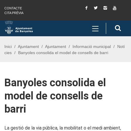
Facebook
Twitter
Instagram
You
CONTACTE
Saltar al contingut
Saltar a la navegació
Informació de contacte
Tube
CITA PRÈVIA
Toggle
Cerc
navigation
Inici
Ajuntament
Ajuntament
Informació municipal
Notí
cies
Banyoles consolida el model de consells de barri
Banyoles consolida el
model de consells de
barri
La gestió de la via pública, la mobilitat o el medi ambient,