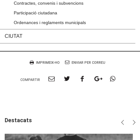
Contractes, convenis i subvencions
Participació ciutadana
Ordenances i reglaments municipals
CIUTAT
Accions
Document
IMPRIMEIX-HO
ENVIAR PER CORREU
Compartir
Compartir
Compartir
Compartir
Compart
COMPARTIR
per
a
a
a
per
Email
twitter
facebook
google
Whatsa
plus
Destacats
Anterio