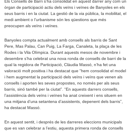
Els Consells de Barri s’ha consolidat en aquest darrer any com un
òrgan de participació actiu dels veïns i veïnes de Banyoles en els
seus barris i en la ciutat. La gestió de la via pública, la mobilitat, el
medi ambient o l’urbanisme són les qüestions que més
preocupen als veïns i veïnes.
Banyoles compta actualment amb consells als barris de Sant
Pere, Mas Palau, Can Puig, La Farga, Canaleta, la plaça de les
Rodes i la Vila Olímpica. Durant aquests mesos de novembre i
desembre s’ha celebrat una nova ronda de consells de barri de la
qual la regidora de Participació, Clàudia Massó, n’ha fet una
valoració molt positiva i ha destacat que “hem consolidat el model
i hem augmentat la participació dels veïns i veïns que venen als
consells i aporten les seves propostes, no només per als seus
barris, sinó també per la ciutat”. “En aquests darrers consells,
l’assistència dels veïns i veïnes ha anat creixent i ens situem en
una mitjana d’una setantena d’assistents, depenent dels barris”,
ha destacat Massó.
En aquest sentit, i després de les darreres eleccions municipals
que es van celebrar a l’estiu, aquesta primera ronda de consells