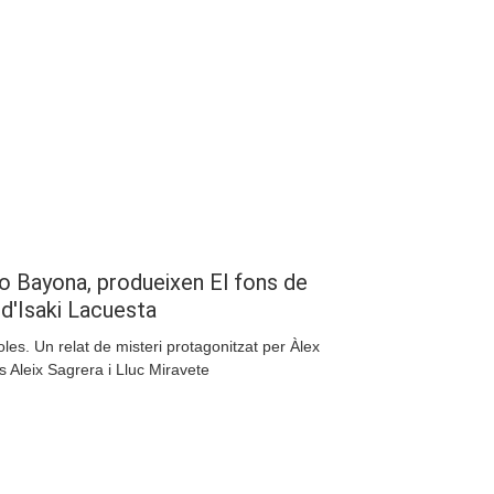
Compartir
o Bayona, produeixen El fons de
 d'Isaki Lacuesta
oles. Un relat de misteri protagonitzat per Àlex
 Aleix Sagrera i Lluc Miravete