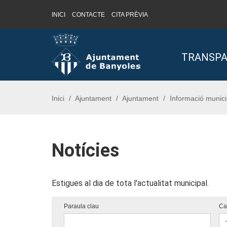
INICI
CONTACTE
CITA PRÈVIA
Saltar al contingut
Saltar a la navegació
Informació de contacte
TRANSPA
Inici
Ajuntament
Ajuntament
Informació munici
Notícies
Estigues al dia de tota l'actualitat municipal.
Paraula clau
Ca