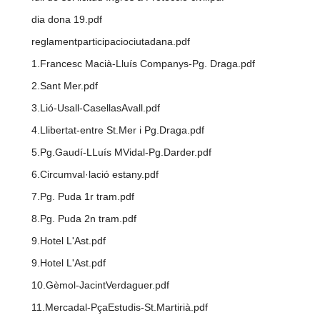
dia dona 19.pdf
reglamentparticipaciociutadana.pdf
1.Francesc Macià-Lluís Companys-Pg. Draga.pdf
2.Sant Mer.pdf
3.Lió-Usall-CasellasAvall.pdf
4.Llibertat-entre St.Mer i Pg.Draga.pdf
5.Pg.Gaudí-LLuís MVidal-Pg.Darder.pdf
6.Circumval·lació estany.pdf
7.Pg. Puda 1r tram.pdf
8.Pg. Puda 2n tram.pdf
9.Hotel L'Ast.pdf
9.Hotel L'Ast.pdf
10.Gèmol-JacintVerdaguer.pdf
11.Mercadal-PçaEstudis-St.Martirià.pdf