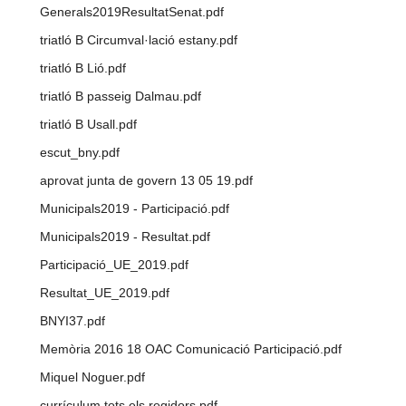
Generals2019ResultatSenat.pdf
triatló B Circumval·lació estany.pdf
triatló B Lió.pdf
triatló B passeig Dalmau.pdf
triatló B Usall.pdf
escut_bny.pdf
aprovat junta de govern 13 05 19.pdf
Municipals2019 - Participació.pdf
Municipals2019 - Resultat.pdf
Participació_UE_2019.pdf
Resultat_UE_2019.pdf
BNYI37.pdf
Memòria 2016 18 OAC Comunicació Participació.pdf
Miquel Noguer.pdf
currículum tots els regidors.pdf