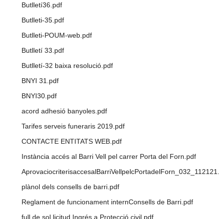
Butlletí36.pdf
Butlleti-35.pdf
Butlleti-POUM-web.pdf
Butlletí 33.pdf
Butlletí-32 baixa resolució.pdf
BNYI 31.pdf
BNYI30.pdf
acord adhesió banyoles.pdf
Tarifes serveis funeraris 2019.pdf
CONTACTE ENTITATS WEB.pdf
Instància accés al Barri Vell pel carrer Porta del Forn.pdf
AprovaciocriterisaccesalBarriVellpelcPortadelForn_032_112121
plànol dels consells de barri.pdf
Reglament de funcionament internConsells de Barri.pdf
full de sol licitud Ingrés a Protecció civil.pdf