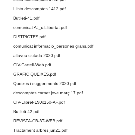
Llista descomptes 1412.pdf
Butlleti-41.pdf
comunicat AJ_c.Llibertat.pdf
DISTRICTES.pdf
comunicat informació_persones grans.pdf
altaveu ciutadà 2020.pdf
CIV-Cartell-Web.pdf
GRAFIC QUEIXES.pdf
Queixes i suggeriments 2020.pdf
descomptes carnet jove març 17.pdf
CIV-Llibret-190x150-AF.pdf
Butlleti-42.pdf
REVISTA-CB-3T-WEB.pdf
Tractament arbres jun21.pdf