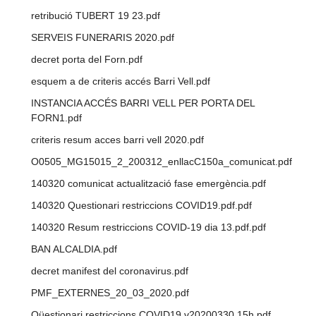
retribució TUBERT 19 23.pdf
SERVEIS FUNERARIS 2020.pdf
decret porta del Forn.pdf
esquem a de criteris accés Barri Vell.pdf
INSTANCIA ACCÉS BARRI VELL PER PORTA DEL
FORN1.pdf
criteris resum acces barri vell 2020.pdf
O0505_MG15015_2_200312_enllacC150a_comunicat.pdf
140320 comunicat actualització fase emergència.pdf
140320 Questionari restriccions COVID19.pdf.pdf
140320 Resum restriccions COVID-19 dia 13.pdf.pdf
BAN ALCALDIA.pdf
decret manifest del coronavirus.pdf
PMF_EXTERNES_20_03_2020.pdf
Qüestionari restriccions COVID19 v20200330 15h.pdf