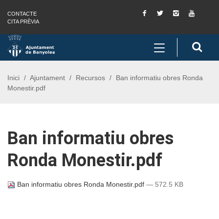
Facebook
Twitter
Instagram
You
CONTACTE
Saltar al contingut
Saltar a la navegació
Informació de contacte
Tube
CITA PRÈVIA
Toggle
Cerc
navigation
Inici
Ajuntament
Recursos
Ban informatiu obres Ronda
Monestir.pdf
Ban informatiu obres
Ronda Monestir.pdf
Ban informatiu obres Ronda Monestir.pdf
— 572.5 KB