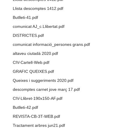
Llista descomptes 1412.pdf
Butlleti-41.pdf
comunicat AJ_c.Llibertat.pdf
DISTRICTES.pdf
comunicat informació_persones grans.pdf
altaveu ciutadà 2020.pdf
CIV-Cartell-Web.pdf
GRAFIC QUEIXES.pdf
Queixes i suggeriments 2020.pdf
descomptes carnet jove març 17.pdf
CIV-Llibret-190x150-AF.pdf
Butlleti-42.pdf
REVISTA-CB-3T-WEB.pdf
Tractament arbres jun21.pdf