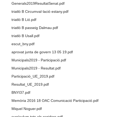
Generals2019ResultatSenat.pdf
triatló B Circumval·lació estany.pdf
triatló B Lió.pdf
triatló B passeig Dalmau.pdf
triatló B Usall.pdf
escut_bny.pdf
aprovat junta de govern 13 05 19.pdf
Municipals2019 - Participació.pdf
Municipals2019 - Resultat.pdf
Participació_UE_2019.pdf
Resultat_UE_2019.pdf
BNYI37.pdf
Memòria 2016 18 OAC Comunicació Participació.pdf
Miquel Noguer.pdf
currículum tots els regidors.pdf