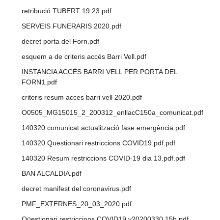
retribució TUBERT 19 23.pdf
SERVEIS FUNERARIS 2020.pdf
decret porta del Forn.pdf
esquem a de criteris accés Barri Vell.pdf
INSTANCIA ACCÉS BARRI VELL PER PORTA DEL
FORN1.pdf
criteris resum acces barri vell 2020.pdf
O0505_MG15015_2_200312_enllacC150a_comunicat.pdf
140320 comunicat actualització fase emergència.pdf
140320 Questionari restriccions COVID19.pdf.pdf
140320 Resum restriccions COVID-19 dia 13.pdf.pdf
BAN ALCALDIA.pdf
decret manifest del coronavirus.pdf
PMF_EXTERNES_20_03_2020.pdf
Qüestionari restriccions COVID19 v20200330 15h.pdf