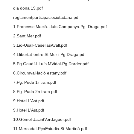
dia dona 19.pdf
reglamentparticipaciociutadana.pdf
1.Francesc Macià-Lluís Companys-Pg. Draga.pdf
2.Sant Mer.pdf
3.Lió-Usall-CasellasAvall.pdf
4.Llibertat-entre St.Mer i Pg.Draga.pdf
5.Pg.Gaudí-LLuís MVidal-Pg.Darder.pdf
6.Circumval·lació estany.pdf
7.Pg. Puda 1r tram.pdf
8.Pg. Puda 2n tram.pdf
9.Hotel L'Ast.pdf
9.Hotel L'Ast.pdf
10.Gèmol-JacintVerdaguer.pdf
11.Mercadal-PçaEstudis-St.Martirià.pdf