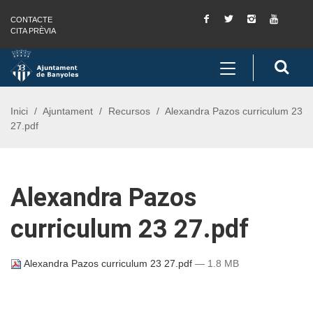
Facebook
Twitter
Instagram
You
CONTACTE
Saltar al contingut
Saltar a la navegació
Informació de contacte
Tube
CITA PRÈVIA
Toggle
Cerc
navigation
Inici
Ajuntament
Recursos
Alexandra Pazos curriculum 23
27.pdf
Alexandra Pazos
curriculum 23 27.pdf
Alexandra Pazos curriculum 23 27.pdf
— 1.8 MB