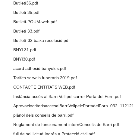
Butlletí36.pdf
Butlleti-35.pdf
Butlleti-POUM-web.pdf
Butlletí 33.pdf
Butlletí-32 baixa resolució.pdf
BNYI 31.pdf
BNYI30.pdf
acord adhesió banyoles.pdf
Tarifes serveis funeraris 2019.pdf
CONTACTE ENTITATS WEB.pdf
Instància accés al Barri Vell pel carrer Porta del Forn.pdf
AprovaciocriterisaccesalBarriVellpelcPortadelForn_032_112121
plànol dels consells de barri.pdf
Reglament de funcionament internConsells de Barri.pdf
full de sol licitud Ingrés a Protecció civil.pdf