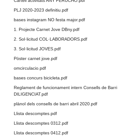
Cartell activitats ANY PERUCHO.pdf
PLJ 2020-2023 definitiu.pdf
bases instagram NO festa major.pdf
1. Projecte Carnet Jove DBny.pdf
2. Sol·licitud COL·LABORADORS.pdf
3. Sol·licitud JOVES.pdf
Pòster carnet jove.pdf
omcirculacio.pdf
bases concurs bicicleta.pdf
Reglament de funcionament intern Consells de Barri
DILIGENCIAT.pdf
plànol dels consells de barri abril 2020.pdf
Llista descomptes.pdf
Llista descomptes 0312.pdf
Llista descomptes 0412.pdf