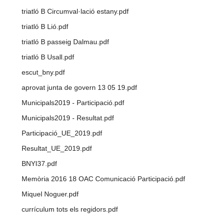
triatló B Circumval·lació estany.pdf
triatló B Lió.pdf
triatló B passeig Dalmau.pdf
triatló B Usall.pdf
escut_bny.pdf
aprovat junta de govern 13 05 19.pdf
Municipals2019 - Participació.pdf
Municipals2019 - Resultat.pdf
Participació_UE_2019.pdf
Resultat_UE_2019.pdf
BNYI37.pdf
Memòria 2016 18 OAC Comunicació Participació.pdf
Miquel Noguer.pdf
currículum tots els regidors.pdf