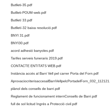
Butlleti-35.pdf
Butlleti-POUM-web.pdf
Butlletí 33.pdf
Butlletí-32 baixa resolució.pdf
BNYI 31.pdf
BNYI30.pdf
acord adhesió banyoles.pdf
Tarifes serveis funeraris 2019.pdf
CONTACTE ENTITATS WEB.pdf
Instància accés al Barri Vell pel carrer Porta del Forn.pdf
AprovaciocriterisaccesalBarriVellpelcPortadelForn_032_112121
plànol dels consells de barri.pdf
Reglament de funcionament internConsells de Barri.pdf
full de sol licitud Ingrés a Protecció civil.pdf