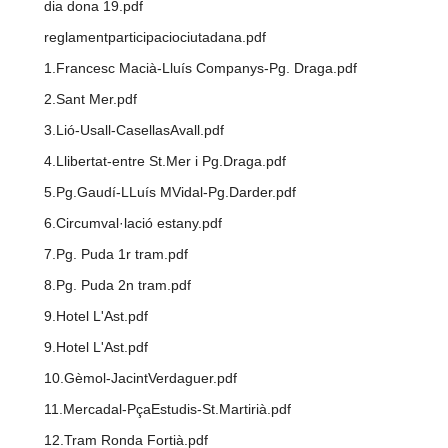
dia dona 19.pdf
reglamentparticipaciociutadana.pdf
1.Francesc Macià-Lluís Companys-Pg. Draga.pdf
2.Sant Mer.pdf
3.Lió-Usall-CasellasAvall.pdf
4.Llibertat-entre St.Mer i Pg.Draga.pdf
5.Pg.Gaudí-LLuís MVidal-Pg.Darder.pdf
6.Circumval·lació estany.pdf
7.Pg. Puda 1r tram.pdf
8.Pg. Puda 2n tram.pdf
9.Hotel L'Ast.pdf
9.Hotel L'Ast.pdf
10.Gèmol-JacintVerdaguer.pdf
11.Mercadal-PçaEstudis-St.Martirià.pdf
12.Tram Ronda Fortià.pdf