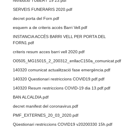
retribució TUBERT 19 23.pdf
SERVEIS FUNERARIS 2020.pdf
decret porta del Forn.pdf
esquem a de criteris accés Barri Vell.pdf
INSTANCIA ACCÉS BARRI VELL PER PORTA DEL
FORN1.pdf
criteris resum acces barri vell 2020.pdf
O0505_MG15015_2_200312_enllacC150a_comunicat.pdf
140320 comunicat actualització fase emergència.pdf
140320 Questionari restriccions COVID19.pdf.pdf
140320 Resum restriccions COVID-19 dia 13.pdf.pdf
BAN ALCALDIA.pdf
decret manifest del coronavirus.pdf
PMF_EXTERNES_20_03_2020.pdf
Qüestionari restriccions COVID19 v20200330 15h.pdf