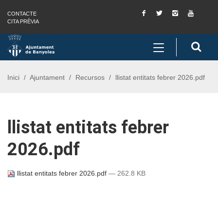
Facebook
Twitter
Instagram
You
CONTACTE
Saltar al contingut
Saltar a la navegació
Informació de contacte
Tube
CITA PRÈVIA
Toggle
Cerc
navigation
Inici
Ajuntament
Recursos
llistat entitats febrer 2026.pdf
llistat entitats febrer
2026.pdf
llistat entitats febrer 2026.pdf
— 262.8 KB