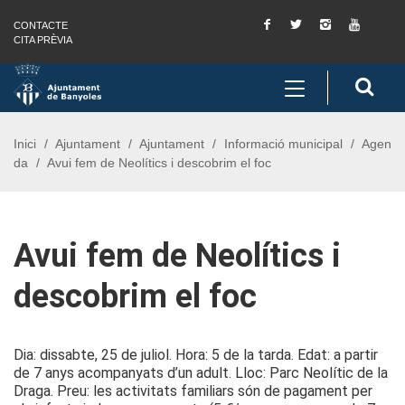
Facebook
Twitter
Instagram
You
CONTACTE
Saltar al contingut
Saltar a la navegació
Informació de contacte
Tube
CITA PRÈVIA
Toggle
Cerc
navigation
Inici
Ajuntament
Ajuntament
Informació municipal
Agen
da
Avui fem de Neolítics i descobrim el foc
Avui fem de Neolítics i
descobrim el foc
Dia: dissabte, 25 de juliol. Hora: 5 de la tarda. Edat: a partir
de 7 anys acompanyats d’un adult. Lloc: Parc Neolític de la
Draga. Preu: les activitats familiars són de pagament per