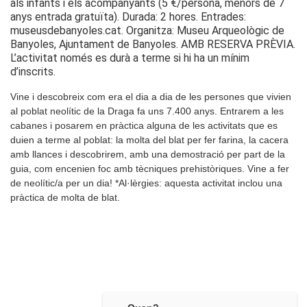
als infants i els acompanyants (5 €/persona, menors de 7
anys entrada gratuïta). Durada: 2 hores. Entrades:
museusdebanyoles.cat. Organitza: Museu Arqueològic de
Banyoles, Ajuntament de Banyoles. AMB RESERVA PRÈVIA.
L’activitat només es durà a terme si hi ha un mínim
d’inscrits.
Vine i descobreix com era el dia a dia de les persones que vivien
al poblat neolític de la Draga fa uns 7.400 anys. Entrarem a les
cabanes i posarem en pràctica alguna de les activitats que es
duien a terme al poblat: la molta del blat per fer farina, la cacera
amb llances i descobrirem, amb una demostració per part de la
guia, com encenien foc amb tècniques prehistòriques. Vine a fer
de neolític/a per un dia! *Al·lèrgies: aquesta activitat inclou una
pràctica de molta de blat.