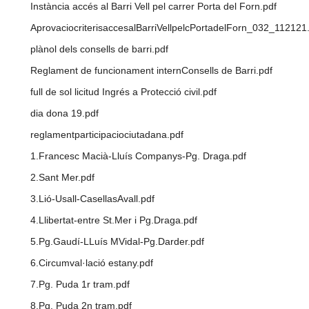
Instància accés al Barri Vell pel carrer Porta del Forn.pdf
AprovaciocriterisaccesalBarriVellpelcPortadelForn_032_112121
plànol dels consells de barri.pdf
Reglament de funcionament internConsells de Barri.pdf
full de sol licitud Ingrés a Protecció civil.pdf
dia dona 19.pdf
reglamentparticipaciociutadana.pdf
1.Francesc Macià-Lluís Companys-Pg. Draga.pdf
2.Sant Mer.pdf
3.Lió-Usall-CasellasAvall.pdf
4.Llibertat-entre St.Mer i Pg.Draga.pdf
5.Pg.Gaudí-LLuís MVidal-Pg.Darder.pdf
6.Circumval·lació estany.pdf
7.Pg. Puda 1r tram.pdf
8.Pg. Puda 2n tram.pdf