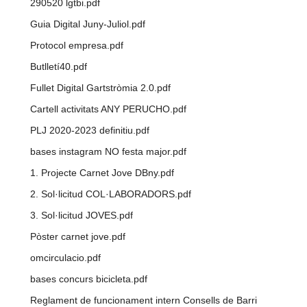
290520 lgtbi.pdf
Guia Digital Juny-Juliol.pdf
Protocol empresa.pdf
Butlletí40.pdf
Fullet Digital Gartstròmia 2.0.pdf
Cartell activitats ANY PERUCHO.pdf
PLJ 2020-2023 definitiu.pdf
bases instagram NO festa major.pdf
1. Projecte Carnet Jove DBny.pdf
2. Sol·licitud COL·LABORADORS.pdf
3. Sol·licitud JOVES.pdf
Pòster carnet jove.pdf
omcirculacio.pdf
bases concurs bicicleta.pdf
Reglament de funcionament intern Consells de Barri