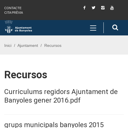
Facebook
Twitter
Instagram
You
CONTACTE
Saltar al contingut
Saltar a la navegació
Informació de contacte
Tube
CITA PRÈVIA
Toggle
Cerc
navigation
Inici
Ajuntament
Recursos
Recursos
Curriculums regidors Ajuntament de
Banyoles gener 2016.pdf
grups municipals banyoles 2015