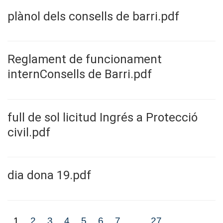
plànol dels consells de barri.pdf
Reglament de funcionament
internConsells de Barri.pdf
full de sol licitud Ingrés a Protecció
civil.pdf
dia dona 19.pdf
1
2
3
4
5
6
7
...
27