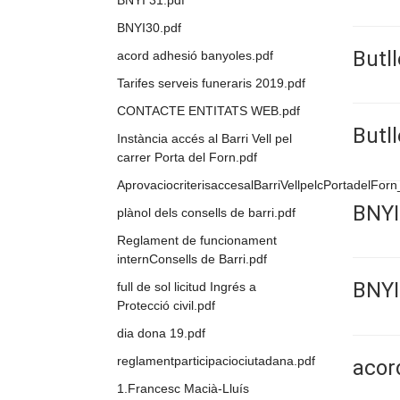
BNYI 31.pdf
BNYI30.pdf
Butll
acord adhesió banyoles.pdf
Tarifes serveis funeraris 2019.pdf
CONTACTE ENTITATS WEB.pdf
Butll
Instància accés al Barri Vell pel
carrer Porta del Forn.pdf
AprovaciocriterisaccesalBarriVellpelcPortadelFo
BNYI
plànol dels consells de barri.pdf
Reglament de funcionament
internConsells de Barri.pdf
BNYI
full de sol licitud Ingrés a
Protecció civil.pdf
dia dona 19.pdf
reglamentparticipaciociutadana.pdf
acor
1.Francesc Macià-Lluís