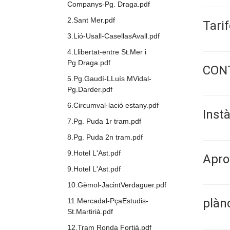
Companys-Pg. Draga.pdf
2.Sant Mer.pdf
Tari
3.Lió-Usall-CasellasAvall.pdf
4.Llibertat-entre St.Mer i
Pg.Draga.pdf
CONT
5.Pg.Gaudí-LLuís MVidal-
Pg.Darder.pdf
6.Circumval·lació estany.pdf
Instà
7.Pg. Puda 1r tram.pdf
8.Pg. Puda 2n tram.pdf
9.Hotel L'Ast.pdf
Apro
9.Hotel L'Ast.pdf
10.Gèmol-JacintVerdaguer.pdf
plàno
11.Mercadal-PçaEstudis-
St.Martirià.pdf
12.Tram Ronda Fortià.pdf