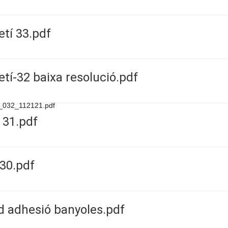
etí 33.pdf
etí-32 baixa resolució.pdf
rn_032_112121.pdf
 31.pdf
30.pdf
d adhesió banyoles.pdf