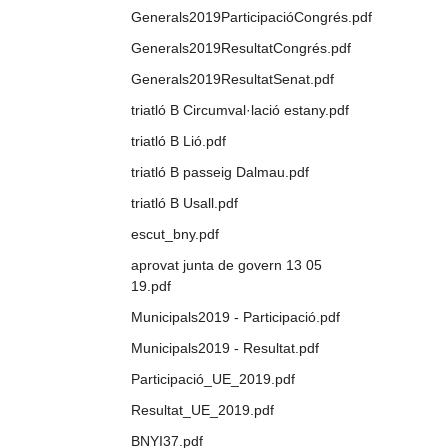
Generals2019ParticipacióCongrés.pdf
Generals2019ResultatCongrés.pdf
Generals2019ResultatSenat.pdf
triatló B Circumval·lació estany.pdf
triatló B Lió.pdf
triatló B passeig Dalmau.pdf
triatló B Usall.pdf
escut_bny.pdf
aprovat junta de govern 13 05
19.pdf
Municipals2019 - Participació.pdf
Municipals2019 - Resultat.pdf
Participació_UE_2019.pdf
Resultat_UE_2019.pdf
BNYI37.pdf