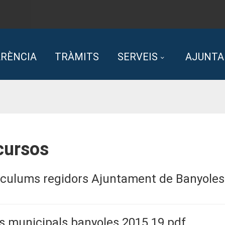
RÈNCIA
TRÀMITS
SERVEIS
AJUNT
cursos
iculums regidors Ajuntament de Banyoles
s municipals banyoles 2015 19.pdf