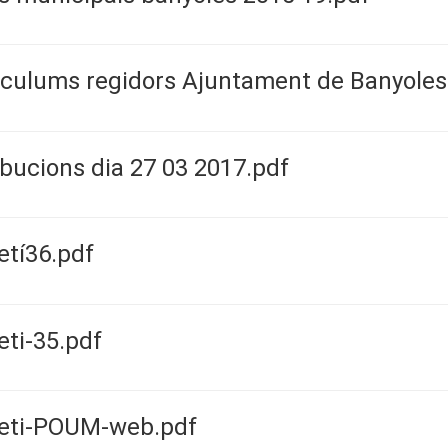
iculums regidors Ajuntament de Banyoles
ibucions dia 27 03 2017.pdf
etí36.pdf
eti-35.pdf
leti-POUM-web.pdf