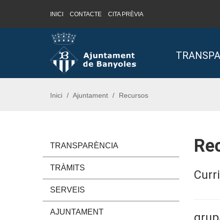
INICI
CONTACTE
CITA PRÈVIA
Saltar al contingut
Saltar a la navegació
Informació de contacte
TRANSPA
Inici
Ajuntament
Recursos
Re
TRANSPARÈNCIA
TRÀMITS
Curr
SERVEIS
AJUNTAMENT
grup