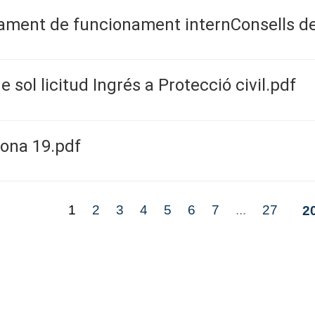
ament de funcionament internConsells de
de sol licitud Ingrés a Protecció civil.pdf
dona 19.pdf
1
2
3
4
5
6
7
...
27
2