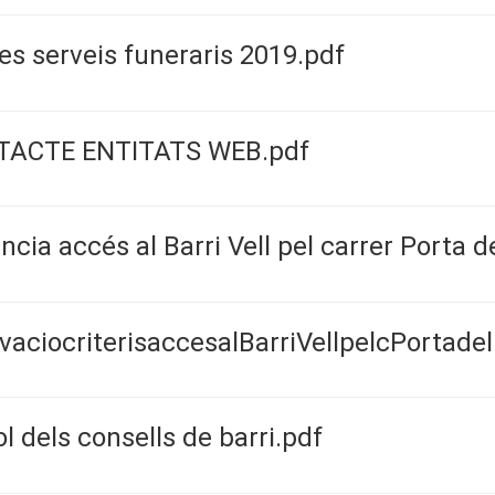
fes serveis funeraris 2019.pdf
ACTE ENTITATS WEB.pdf
ncia accés al Barri Vell pel carrer Porta d
vaciocriterisaccesalBarriVellpelcPortad
l dels consells de barri.pdf