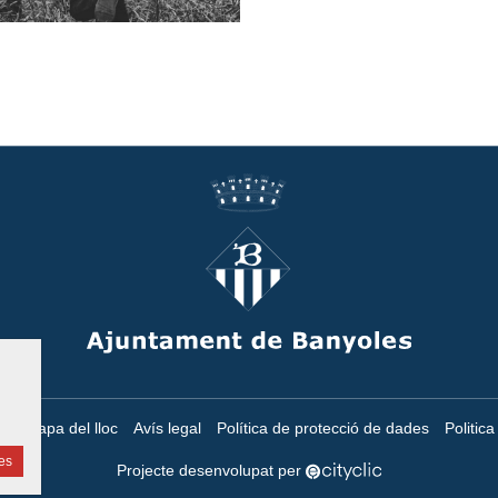
at
Mapa del lloc
Avís legal
Política de protecció de dades
Politic
es
Projecte desenvolupat per