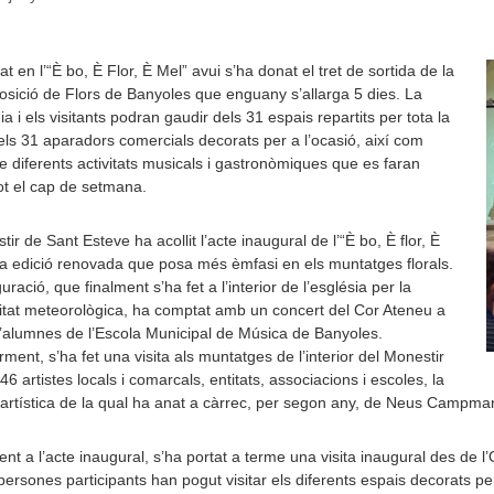
 en l’“È bo, È Flor, È Mel” avui s’ha donat el tret de sortida de la
sició de Flors de Banyoles que enguany s’allarga 5 dies. La
ia i els visitants podran gaudir dels 31 espais repartits per tota la
dels 31 aparadors comercials decorats per a l’ocasió, així com
e diferents activitats musicals i gastronòmiques que es faran
ot el cap de setmana.
tir de Sant Esteve ha acollit l’acte inaugural de l’“È bo, È flor, È
a edició renovada que posa més èmfasi en els muntatges florals.
ració, que finalment s’ha fet a l’interior de l’església per la
litat meteorològica, ha comptat amb un concert del Cor Ateneu a
’alumnes de l’Escola Municipal de Música de Banyoles.
rment, s’ha fet una visita als muntatges de l’interior del Monestir
46 artistes locals i comarcals, entitats, associacions i escoles, la
 artística de la qual ha anat a càrrec, per segon any, de Neus Campmany
nt a l’acte inaugural, s’ha portat a terme una visita inaugural des de l
persones participants han pogut visitar els diferents espais decorats per