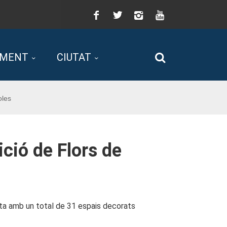
Facebook
Twitter
Instagram
You
Tube
AMENT
CIUTAT
Cerca
oles
ició de Flors de
mpta amb un total de 31 espais decorats