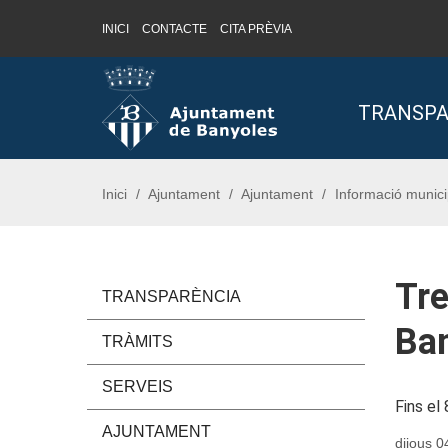
INICI
CONTACTE
CITA PRÈVIA
Saltar al contingut
Saltar a la navegació
Informació de contacte
TRANSPA
Inici
Ajuntament
Ajuntament
Informació munici
Tre
TRANSPARÈNCIA
Ba
TRÀMITS
SERVEIS
Fins el
AJUNTAMENT
dijous 0