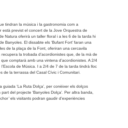
ue tindran la música i la gastronomia com a
ir està previst el concert de la Jove Orquestra de
 Natura oferirà un taller floral i a les 6 de la tarda hi
 de Banyoles. El dissabte els ‘Bufant Fort’ faran una
 des de la plaça de la Font, oferiran una cercavila
es recupera la trobada d’acordionistes que, de la mà de
t que comptarà amb una vintena d’acordionistes. A 2/4
’Escola de Música. I a 2/4 de 7 de la tarda tindrà lloc
es de la terrassa del Casal Cívic i Comunitari.
ita guiada ‘La Ruta Dolça’, per conèixer els dolços
n part del projecte ‘Banyoles Dolça’. Per altra banda,
richor’ els visitants podran gaudir d’experiències