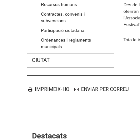
Recursos humans
Des de l
oferiran
Contractes, convenis i
l’Associ
subvencions
Festival
Participació ciutadana
Tota la 
Ordenances i reglaments
municipals
CIUTAT
Accions
Document
IMPRIMEIX-HO
ENVIAR PER CORREU
Destacats