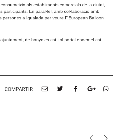
 consumeixin als establiments comercials de la ciutat,
s participants. En paral·lel, amb col·laboració amb
s persones a Igualada per veure l’”European Balloon
t/ajuntament, de.banyoles.cat i al portal eboemel.cat.
Compartir
Compartir
Compartir
Compartir
Compartir
COMPARTIR
per
a
a
a
per
Email
twitter
facebook
google
Whatsapp
plus
Anterior
Següent