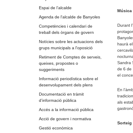
Espai de l’alcalde
Música 
Agenda de l'alcalde de Banyoles
Durant l
Competències i calendari de
protagon
treball dels òrgans de govern
Banyoles 
Notícies sobre les actuacions dels
haurà el
grups municipals a l'oposició
cercavil
nocturna
Retiment de Comptes de serveis,
Sandra S
queixes, propostes o
de 6 de 
suggeriments
el conce
Informació periodística sobre el
desenvolupament dels plens
En l’àmb
Documentació en tràmit
tradicio
d’informació pública
als esta
gastronò
Accés a la informació pública
Acció de govern i normativa
Sorteig
Gestió econòmica