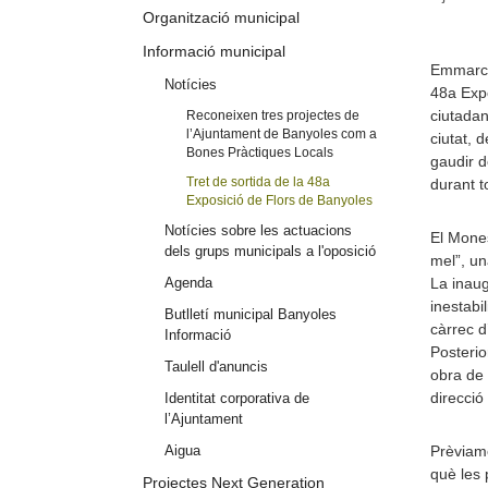
Organització municipal
Informació municipal
Emmarcat
Notícies
48a Expo
ciutadan
Reconeixen tres projectes de
l’Ajuntament de Banyoles com a
ciutat, 
Bones Pràctiques Locals
gaudir d
Tret de sortida de la 48a
durant t
Exposició de Flors de Banyoles
Notícies sobre les actuacions
El Mones
dels grups municipals a l'oposició
mel”, un
Agenda
La inaugu
inestabi
Butlletí municipal Banyoles
càrrec d
Informació
Posterio
Taulell d'anuncis
obra de 
direcció
Identitat corporativa de
l’Ajuntament
Aigua
Prèviame
què les 
Projectes Next Generation