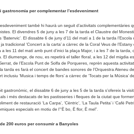
i gastronomia per complementar l’esdeveniment
’esdeveniment també hi haurà un seguit d’activitats complementàries q
istes. El divendres 5 de juny a les 7 de la tarda el Claustre del Monest
‘Batenvic’. El dissabte 6 de juny d’11 del matí a 1 de la tarda l’Escola de
 ja tradicional ‘Concert a la carta’ a càrrec de la Coral Veus de l’Estany
a a les 11 del matí amb punt d’inici la plaça Major, i a les 7 de la tarda,
. El diumenge, de nou, es repetirà el taller floral, a les 12 del migdia 
errat, de l’Escola Punt de Solfa de Porqueres, reprèn aquesta activita
la tarda es farà el concert de bandes sonores de l’Orquestra Ateneu de l
rt inclusiu ‘Musica i temps de flors’ a càrrec de ‘Tocats per la Música’ d
it gastronòmic, el dissabte 6 de juny a les 5 de la tarda s’ofereix la vis
nals i més destacats de les pastisseries i fleques de la ciutat que forme
bliment de restauració ‘La Carpa’, ‘Cèntric’, ‘La Taula Petita’ i ‘Cafè Pet
miques especials en motiu de l’“È bo, È flor, È mel”.
 de 200 euros per consumir a Banyoles