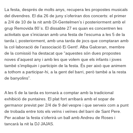
La festa, després de molts anys, recupera les propostes musicals
del divendres. El dia 26 de juny s’oferiran dos concerts: el primer
a 2/4 de 10 de la nit amb DI-Gentelmen’s i posteriorment amb el
grup Removida 80`s. El dissabte 27 es quan es concentren les
activitats que s’iniciaran amb una festa de l’escuma a les 5 de la
tarda i, posteriorment, amb una tarda de jocs que comptaran amb
la col·laboració de l’associació Ei Gent!. Alba Galceran, membre
de la comissió ha destacat que “aquestes són dues propostes
noves d’aquest any i amb les que volem que els infants i joves
també s’impliquin i participin de la festa. És per això que animem
a tothom a participar-hi, a la gent del barri, però també a la resta
de banyolins”.
A les 6 de la tarda es tornarà a comptar amb la tradicional
exhibició de puntaires. El plat fort arribarà amb el sopar de
germanor previst per 2/4 de 9 del vespre i que serveix com a punt
de trobada entre tots els veïns i veïnes del barri de Sant Pere.
Per acabar la festa s’oferirà un ball amb Andreu de Roses i
tancarà la nit la DJ JAJAS.