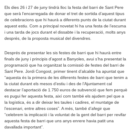
Els dies 26 i 27 de juny tindrà lloc la festa del barri de Sant Pere
que serà l’encarregada de donar el tret de sortida d’aquest tipus
de celebracions que hi haurà a diferents punts de la ciutat durant
aquest estiu. Com a principal novetat hi ha una festa de l’escuma
i una tarda de jocs durant el dissabte i la recuperació, molts anys
després, de la proposta musical del divendres.
Després de presentar les sis festes de barri que hi haurà entre
finals de juny i principis d’agost a Banyoles, avui s’ha presentat la
programació que ha organitzat la comissió de festes del barri de
Sant Pere. Jordi Congost, primer tinent d’alcalde ha apuntat que
“aquesta és la primera de les diferents festes de barri que tenim a
la ciutat durant els mesos d’estiu i des de l’Ajuntament cal
destacar l’aportació de 1.750 euros de subvenció que fem perquè
es pugui fer aquesta festa, així com també els ajudem pel que a
la logística, és a dir deixar les taules i cadires, el muntatge de
l’escenari, entre altres coses”. A més, també d’afegir que
“celebrem la implicació i la voluntat de la gent del barri per revifar
aquesta festa de barri que uns anys enrere havia patit una
davallada important”.