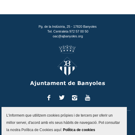
Pg. de la Indústria, 25 - 17820 Banyoles
Tel. Centraleta 972 57 00 50
oac@ajbanyoles.org
Facebook
Twitter
Instagram
You
Tube
L'informem que utilitzem cookies pròpies i de tercers per oferir un
Inici
Contacte
Accessibilitat
Mapa del lloc
Avís legal
millor servei, d'acord amb els seus hàbits de navegació. Pot consultar
Política de protecció de dades
Politica de cookies
la nostra Política de Cookies aquí:
Política de cookies
Canal d'alertes