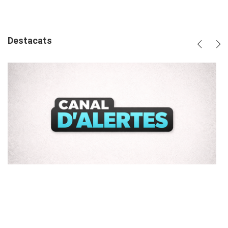
plus
Destacats
Anterio