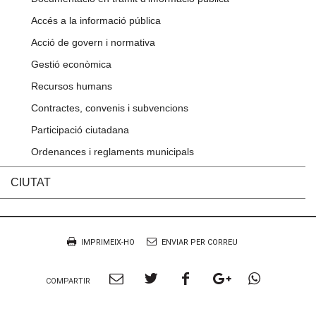
Accés a la informació pública
Acció de govern i normativa
Gestió econòmica
Recursos humans
Contractes, convenis i subvencions
Participació ciutadana
Ordenances i reglaments municipals
CIUTAT
Accions
Document
IMPRIMEIX-HO
ENVIAR PER CORREU
Compartir
Compartir
Compartir
Compartir
Compart
COMPARTIR
per
a
a
a
per
Email
twitter
facebook
google
Whatsa