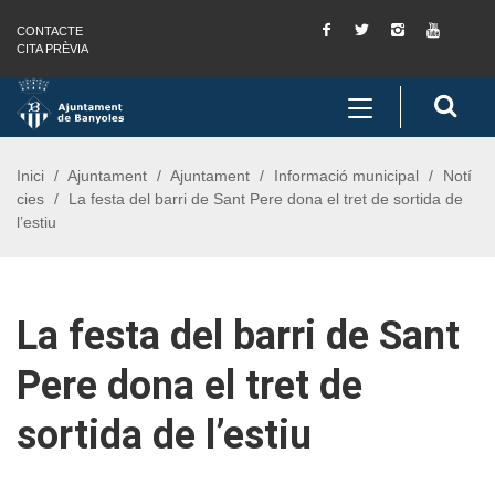
Facebook
Twitter
Instagram
You
CONTACTE
Saltar al contingut
Saltar a la navegació
Informació de contacte
Tube
CITA PRÈVIA
Toggle
Cerc
navigation
Inici
Ajuntament
Ajuntament
Informació municipal
Notí
cies
La festa del barri de Sant Pere dona el tret de sortida de
l’estiu
La festa del barri de Sant
Pere dona el tret de
sortida de l’estiu