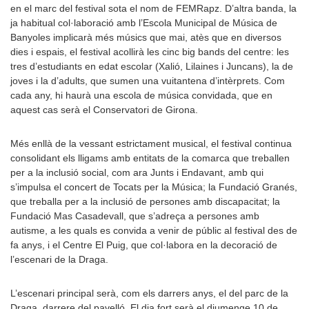
en el marc del festival sota el nom de FEMRapz. D’altra banda, la
ja habitual col·laboració amb l’Escola Municipal de Música de
Banyoles implicarà més músics que mai, atès que en diversos
dies i espais, el festival acollirà les cinc big bands del centre: les
tres d’estudiants en edat escolar (Xalió, Lilaines i Juncans), la de
joves i la d’adults, que sumen una vuitantena d’intèrprets. Com
cada any, hi haurà una escola de música convidada, que en
aquest cas serà el Conservatori de Girona.
Més enllà de la vessant estrictament musical, el festival continua
consolidant els lligams amb entitats de la comarca que treballen
per a la inclusió social, com ara Junts i Endavant, amb qui
s’impulsa el concert de Tocats per la Música; la Fundació Granés,
que treballa per a la inclusió de persones amb discapacitat; la
Fundació Mas Casadevall, que s’adreça a persones amb
autisme, a les quals es convida a venir de públic al festival des de
fa anys, i el Centre El Puig, que col·labora en la decoració de
l’escenari de la Draga.
L’escenari principal serà, com els darrers anys, el del parc de la
Draga, darrere del pavelló. El dia fort serà el diumenge 10 de