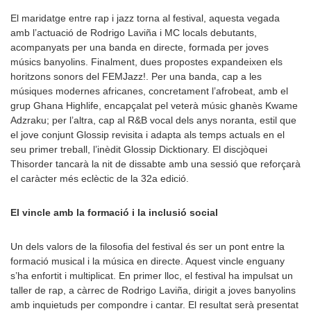
El maridatge entre rap i jazz torna al festival, aquesta vegada
amb l’actuació de Rodrigo Laviña i MC locals debutants,
acompanyats per una banda en directe, formada per joves
músics banyolins. Finalment, dues propostes expandeixen els
horitzons sonors del FEMJazz!. Per una banda, cap a les
músiques modernes africanes, concretament l’afrobeat, amb el
grup Ghana Highlife, encapçalat pel veterà músic ghanès Kwame
Adzraku; per l’altra, cap al R&B vocal dels anys noranta, estil que
el jove conjunt Glossip revisita i adapta als temps actuals en el
seu primer treball, l’inèdit Glossip Dicktionary. El discjòquei
Thisorder tancarà la nit de dissabte amb una sessió que reforçarà
el caràcter més eclèctic de la 32a edició.
El vincle amb la formació i la inclusió social
Un dels valors de la filosofia del festival és ser un pont entre la
formació musical i la música en directe. Aquest vincle enguany
s’ha enfortit i multiplicat. En primer lloc, el festival ha impulsat un
taller de rap, a càrrec de Rodrigo Laviña, dirigit a joves banyolins
amb inquietuds per compondre i cantar. El resultat serà presentat