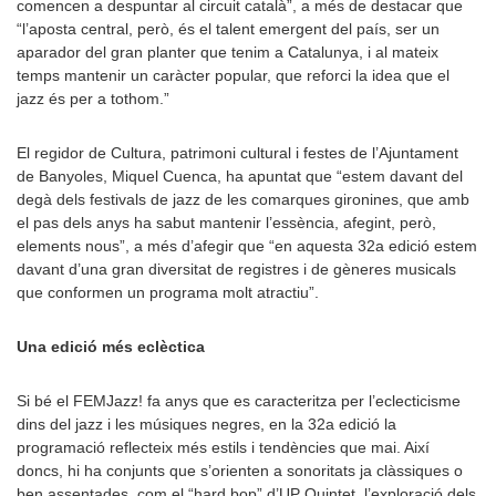
comencen a despuntar al circuit català”, a més de destacar que
“l’aposta central, però, és el talent emergent del país, ser un
aparador del gran planter que tenim a Catalunya, i al mateix
temps mantenir un caràcter popular, que reforci la idea que el
jazz és per a tothom.”
El regidor de Cultura, patrimoni cultural i festes de l’Ajuntament
de Banyoles, Miquel Cuenca, ha apuntat que “estem davant del
degà dels festivals de jazz de les comarques gironines, que amb
el pas dels anys ha sabut mantenir l’essència, afegint, però,
elements nous”, a més d’afegir que “en aquesta 32a edició estem
davant d’una gran diversitat de registres i de gèneres musicals
que conformen un programa molt atractiu”.
Una edició més eclèctica
Si bé el FEMJazz! fa anys que es caracteritza per l’eclecticisme
dins del jazz i les músiques negres, en la 32a edició la
programació reflecteix més estils i tendències que mai. Així
doncs, hi ha conjunts que s’orienten a sonoritats ja clàssiques o
ben assentades, com el “hard bop” d’UP Quintet, l’exploració dels