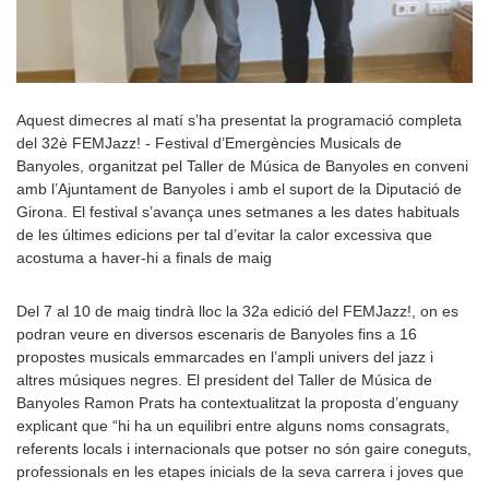
Aquest dimecres al matí s’ha presentat la programació completa
del 32è FEMJazz! - Festival d’Emergències Musicals de
Banyoles, organitzat pel Taller de Música de Banyoles en conveni
amb l’Ajuntament de Banyoles i amb el suport de la Diputació de
Girona. El festival s’avança unes setmanes a les dates habituals
de les últimes edicions per tal d’evitar la calor excessiva que
acostuma a haver-hi a finals de maig
Del 7 al 10 de maig tindrà lloc la 32a edició del FEMJazz!, on es
podran veure en diversos escenaris de Banyoles fins a 16
propostes musicals emmarcades en l’ampli univers del jazz i
altres músiques negres. El president del Taller de Música de
Banyoles Ramon Prats ha contextualitzat la proposta d’enguany
explicant que “hi ha un equilibri entre alguns noms consagrats,
referents locals i internacionals que potser no són gaire coneguts,
professionals en les etapes inicials de la seva carrera i joves que