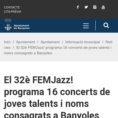
Facebook
Twitter
Instagram
You
CONTACTE
Saltar al contingut
Saltar a la navegació
Informació de contacte
Tube
CITA PRÈVIA
Toggle
Cerc
navigation
Inici
Ajuntament
Ajuntament
Informació municipal
Notí
cies
El 32è FEMJazz! programa 16 concerts de joves talents i
noms consagrats a Banyoles
El 32è FEMJazz!
programa 16 concerts de
joves talents i noms
consagrats a Banyoles