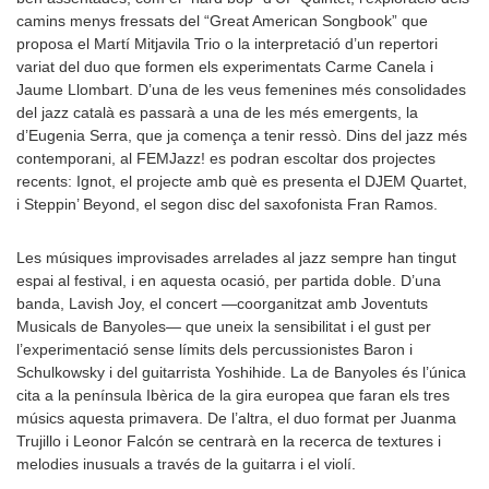
camins menys fressats del “Great American Songbook” que
proposa el Martí Mitjavila Trio o la interpretació d’un repertori
variat del duo que formen els experimentats Carme Canela i
Jaume Llombart. D’una de les veus femenines més consolidades
del jazz català es passarà a una de les més emergents, la
d’Eugenia Serra, que ja comença a tenir ressò. Dins del jazz més
contemporani, al FEMJazz! es podran escoltar dos projectes
recents: Ignot, el projecte amb què es presenta el DJEM Quartet,
i Steppin’ Beyond, el segon disc del saxofonista Fran Ramos.
Les músiques improvisades arrelades al jazz sempre han tingut
espai al festival, i en aquesta ocasió, per partida doble. D’una
banda, Lavish Joy, el concert —coorganitzat amb Joventuts
Musicals de Banyoles— que uneix la sensibilitat i el gust per
l’experimentació sense límits dels percussionistes Baron i
Schulkowsky i del guitarrista Yoshihide. La de Banyoles és l’única
cita a la península Ibèrica de la gira europea que faran els tres
músics aquesta primavera. De l’altra, el duo format per Juanma
Trujillo i Leonor Falcón se centrarà en la recerca de textures i
melodies inusuals a través de la guitarra i el violí.