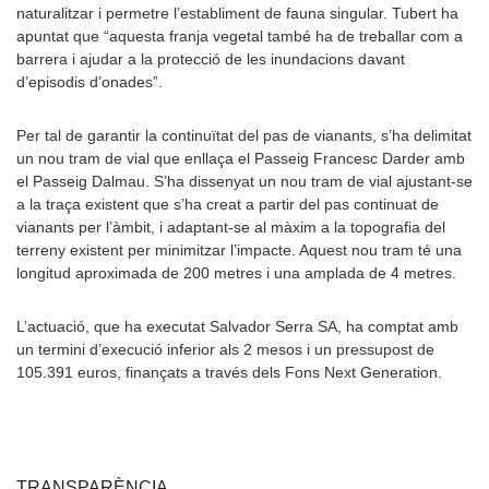
naturalitzar i permetre l’establiment de fauna singular. Tubert ha
apuntat que “aquesta franja vegetal també ha de treballar com a
barrera i ajudar a la protecció de les inundacions davant
d’episodis d’onades”.
Per tal de garantir la continuïtat del pas de vianants, s’ha delimitat
un nou tram de vial que enllaça el Passeig Francesc Darder amb
el Passeig Dalmau. S’ha dissenyat un nou tram de vial ajustant-se
a la traça existent que s’ha creat a partir del pas continuat de
vianants per l’àmbit, i adaptant-se al màxim a la topografia del
terreny existent per minimitzar l’impacte. Aquest nou tram té una
longitud aproximada de 200 metres i una amplada de 4 metres.
L’actuació, que ha executat Salvador Serra SA, ha comptat amb
un termini d’execució inferior als 2 mesos i un pressupost de
105.391 euros, finançats a través dels Fons Next Generation.
TRANSPARÈNCIA