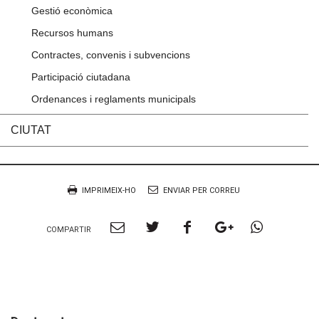
Gestió econòmica
Recursos humans
Contractes, convenis i subvencions
Participació ciutadana
Ordenances i reglaments municipals
CIUTAT
Accions
Document
IMPRIMEIX-HO
ENVIAR PER CORREU
Compartir
Compartir
Compartir
Compartir
Compart
COMPARTIR
per
a
a
a
per
Email
twitter
facebook
google
Whatsa
plus