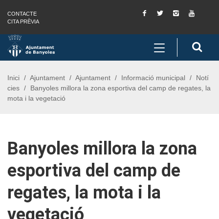
Facebook
Twitter
Instagram
You
CONTACTE
Saltar al contingut
Saltar a la navegació
Informació de contacte
Tube
CITA PRÈVIA
Toggle
Cerc
navigation
Inici
Ajuntament
Ajuntament
Informació municipal
Notí
cies
Banyoles millora la zona esportiva del camp de regates, la
mota i la vegetació
Banyoles millora la zona
esportiva del camp de
regates, la mota i la
vegetació