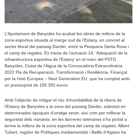
L’Ajuntament de Banyoles ha acabat les obres de millora de la
zona esportiva situada al marge sud de l’Estany, en concret al
sector litoral del passeig Darder, entre la Pesquera Santa Rosa i
el camp de regates. Es tracta de l’actuació 14, ‘Adequació de la
infraestructura esportiva de l’Estany’ en el marc del PSTD
Banyoles, Ciutat de l’Aigua de la Convocatòria Extraordinària
2022 Pla de Recuperació, Transformació i Resiliència, Finançat
per la Unió Europea – Next Generation EU, que ha comptat amb
un pressupost de 105.391 euros.
Amb l’objectiu de mitigar el risc d’inundabilitat de la ribera de
l’Estany de Banyoles a la zona del passeig Darder, sobretot en
determinades èpoques d’onatge sever, així com per millorar la
seguretat dels vianants, en les darreres setmanes s’ha portat a
terme la millora de la zona esportiva del camp de regates. Albert
Tubert, regidor de Polítiques mediamentals i Batlle d’Aigües ha