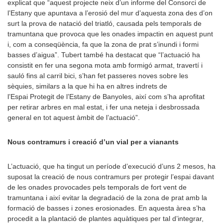
explicat que “aquest projecte neix d’un informe del Consorci de
l’Estany que apuntava a l’erosió del mur d’aquesta zona des d’on
surt la prova de natació del triatló, causada pels temporals de
tramuntana que provoca que les onades impactin en aquest punt
i, com a conseqüència, fa que la zona de prat s’inundi i formi
basses d’aigua”. Tubert també ha destacat que “l’actuació ha
consistit en fer una segona mota amb formigó armat, travertí i
sauló fins al carril bici, s’han fet passeres noves sobre les
sèquies, similars a la que hi ha en altres indrets de
l’Espai Protegit de l’Estany de Banyoles, així com s’ha aprofitat
per retirar arbres en mal estat, i fer una neteja i desbrossada
general en tot aquest àmbit de l’actuació”.
Nous contramurs i creació d’un vial per a vianants
L’actuació, que ha tingut un període d’execució d’uns 2 mesos, ha
suposat la creació de nous contramurs per protegir l’espai davant
de les onades provocades pels temporals de fort vent de
tramuntana i així evitar la degradació de la zona de prat amb la
formació de basses i zones erosionades. En aquesta àrea s’ha
procedit a la plantació de plantes aquàtiques per tal d’integrar,