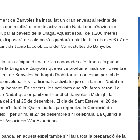
ment de Banyoles ha instal·lat un gran envelat al recinte de
s que acollirà diferents activitats de Nadal que s’havien de
upar al pavelló de la Draga. Aquest espai, de 1.200 metres
, disposarà de calefacció i quedarà instal·lat fins els dies 6 i 7 de
coincidint amb la celebració del Carnestoltes de Banyoles.
 la fuita d’aigua d’una de les canonades d’entrada d’aigua al
de la Draga de Banyoles que es va produir a finals de novembre,
ment de Banyoles ha hagut d’habilitar un nou espai per tal de
senvolupar les tradicionals activitats que s’hi fan per Nadal en
quipament. En concret, les activitats que s’hi faran seran ‘La
e Nadal’ que organitzen l’Handbol Banyoles i Midnight la
 del 24 al 25 de desembre. El dia de Sant Esteve, el 26 de
, s’hi farà la ‘Quina Liada’ que organitza la Comissió de
s; i, per últim, el 27 de desembre s’hi celebrarà ‘La Quifriki’ a
e l’Associació WhoExperience.
a banda, en aquest espai també s’hi farà tota la preparació de la