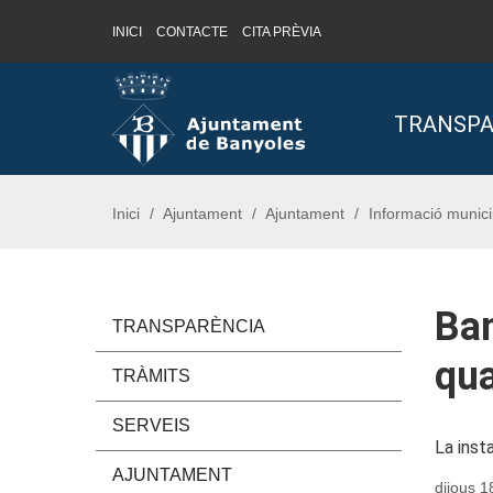
INICI
CONTACTE
CITA PRÈVIA
Saltar al contingut
Saltar a la navegació
Informació de contacte
TRANSPA
Inici
Ajuntament
Ajuntament
Informació munici
Ban
TRANSPARÈNCIA
qua
TRÀMITS
SERVEIS
La inst
AJUNTAMENT
dijous 