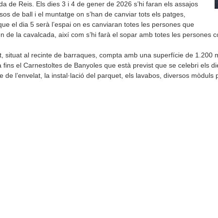
a de Reis. Els dies 3 i 4 de gener de 2026 s’hi faran els assajos
sos de ball i el muntatge on s’han de canviar tots els patges,
ue el dia 5 serà l’espai on es canviaran totes les persones que
en de la cavalcada, així com s’hi farà el sopar amb totes les persones c
t, situat al recinte de barraques, compta amb una superfície de 1.200 m
fins el Carnestoltes de Banyoles que està previst que se celebri els die
 de l’envelat, la instal·lació del parquet, els lavabos, diversos mòduls p