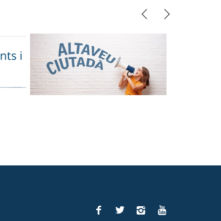
Anterior
Següent
Facebook
Twitter
Instagram
You
Tube