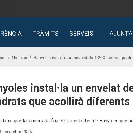
RÈNCIA
TRÀMITS
SERVEIS
AJUNT
pal
Notícies
Banyoles instal·la un envelat de 1.200 metres quadrat
yoles instal·la un envelat 
drats que acollirà diferents
al·lació quedarà muntada fins el Carnestoltes de Banyoles que se 
18 desembre 2025