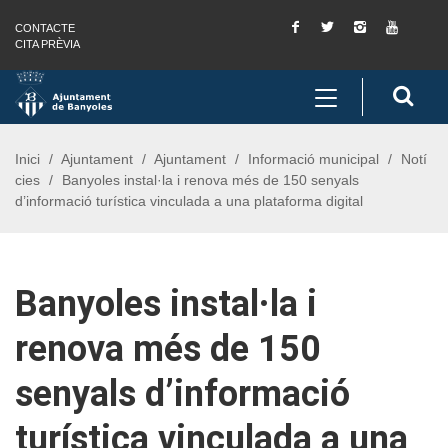
Facebook
Twitter
Instagram
You
CONTACTE
Saltar al contingut
Saltar a la navegació
Informació de contacte
Tube
CITA PRÈVIA
Toggle
Cerc
navigation
Inici
Ajuntament
Ajuntament
Informació municipal
Notí
cies
Banyoles instal·la i renova més de 150 senyals
d’informació turística vinculada a una plataforma digital
Banyoles instal·la i
renova més de 150
senyals d’informació
turística vinculada a una