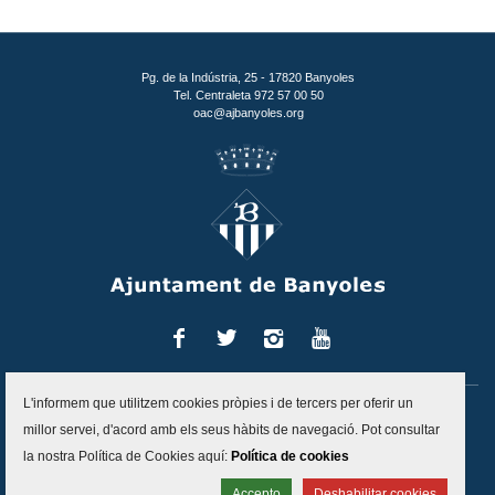
Pg. de la Indústria, 25 - 17820 Banyoles
Tel. Centraleta 972 57 00 50
oac@ajbanyoles.org
Facebook
Twitter
Instagram
You
Tube
L'informem que utilitzem cookies pròpies i de tercers per oferir un
Inici
Contacte
Accessibilitat
Mapa del lloc
Avís legal
millor servei, d'acord amb els seus hàbits de navegació. Pot consultar
Política de protecció de dades
Politica de cookies
la nostra Política de Cookies aquí:
Política de cookies
Canal d'alertes
Accepto
Deshabilitar cookies