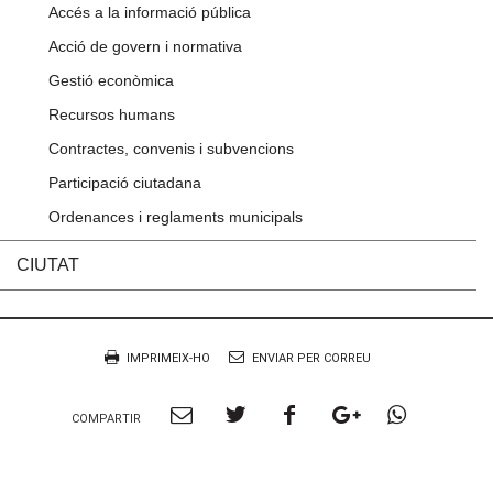
Accés a la informació pública
Acció de govern i normativa
Gestió econòmica
Recursos humans
Contractes, convenis i subvencions
Participació ciutadana
Ordenances i reglaments municipals
CIUTAT
Accions
Document
IMPRIMEIX-HO
ENVIAR PER CORREU
Compartir
Compartir
Compartir
Compartir
Compart
COMPARTIR
per
a
a
a
per
Email
twitter
facebook
google
Whatsa
plus