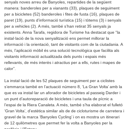
senyals noves arreu de Banyoles, repartides de la següent
manera: banderoles per a vianants (33), plaques de seguiment
per a bicicletes (52) banderoles i fites de fusta (16), plaques de
paret (19), punts d’informació turística (15) i tòtems (3) i senyals
per a vehicles (2). A més, també s’han retirat 35 senyals ja
existents. Anna Tarafa, regidora de Turisme ha destacat que “la
instal·lació de la nova senyalització ens permet millorar la
informació i la orientació, tant de visitants com de la ciutadania. A
més, l’aplicació mòbil és una solució tecnològica que facilita als
visitants informació actualitzada dels punts i espais més
rellevants, de més interès i atractius per a ells, rutes i mapes de
calor”.
La instal·lació de les 52 plaques de seguiment per a ciclistes
s’emmarca també en l’actuació número 8, ‘La Gran Volta’ amb la
que es va instal·lar un aforador de bicicletes al passeig Darder i
un punt d’autoreparació de bicicletes i una taula de pícnic a
l’espai de la Riera Canaleta. A més, també s’ha elaborat el fulletó
‘Gran Volta’, d’estètica similar als de de cicloturisme de carretera i
gravel de la marca ‘Banyoles Cycling’ i on es mostra un itinerari
de 12 quilòmetres que permet fer la volta a Banyoles per la