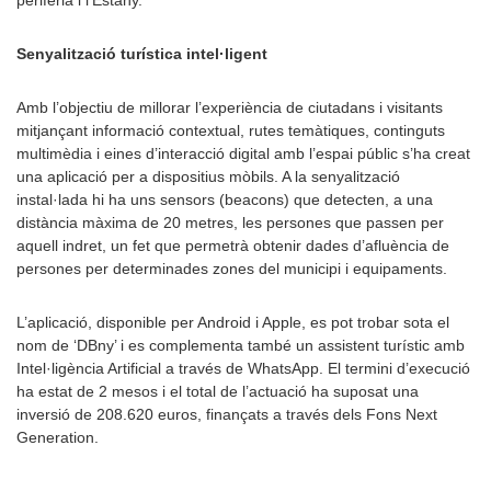
perifèria i l’Estany.
Senyalització turística intel·ligent
Amb l’objectiu de millorar l’experiència de ciutadans i visitants
mitjançant informació contextual, rutes temàtiques, continguts
multimèdia i eines d’interacció digital amb l’espai públic s’ha creat
una aplicació per a dispositius mòbils. A la senyalització
instal·lada hi ha uns sensors (beacons) que detecten, a una
distància màxima de 20 metres, les persones que passen per
aquell indret, un fet que permetrà obtenir dades d’afluència de
persones per determinades zones del municipi i equipaments.
L’aplicació, disponible per Android i Apple, es pot trobar sota el
nom de ‘DBny’ i es complementa també un assistent turístic amb
Intel·ligència Artificial a través de WhatsApp. El termini d’execució
ha estat de 2 mesos i el total de l’actuació ha suposat una
inversió de 208.620 euros, finançats a través dels Fons Next
Generation.