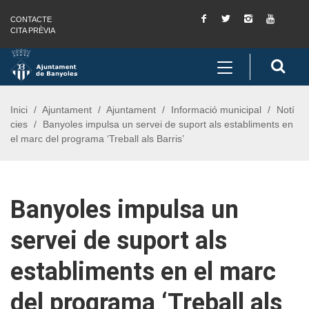
Facebook
Twitter
Instagram
You
CONTACTE
Saltar al contingut
Saltar a la navegació
Informació de contacte
Tube
CITA PRÈVIA
Toggle
Cerc
navigation
Inici
Ajuntament
Ajuntament
Informació municipal
Notí
cies
Banyoles impulsa un servei de suport als establiments en
el marc del programa ‘Treball als Barris’
Banyoles impulsa un
servei de suport als
establiments en el marc
del programa ‘Treball als