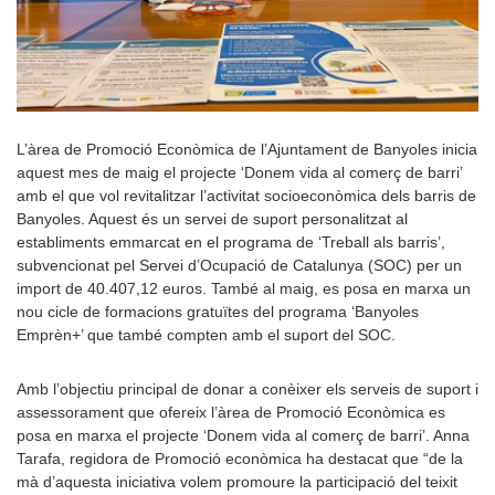
L’àrea de Promoció Econòmica de l’Ajuntament de Banyoles inicia
aquest mes de maig el projecte ‘Donem vida al comerç de barri’
amb el que vol revitalitzar l’activitat socioeconòmica dels barris de
Banyoles. Aquest és un servei de suport personalitzat al
establiments emmarcat en el programa de ‘Treball als barris’,
subvencionat pel Servei d’Ocupació de Catalunya (SOC) per un
import de 40.407,12 euros. També al maig, es posa en marxa un
nou cicle de formacions gratuïtes del programa ‘Banyoles
Emprèn+’ que també compten amb el suport del SOC.
Amb l’objectiu principal de donar a conèixer els serveis de suport i
assessorament que ofereix l’àrea de Promoció Econòmica es
posa en marxa el projecte ‘Donem vida al comerç de barri’. Anna
Tarafa, regidora de Promoció econòmica ha destacat que “de la
mà d’aquesta iniciativa volem promoure la participació del teixit