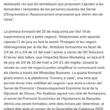
destacada i és que les temàtiques que proposem s’ajusten a les
demandes i necessites de les persones usuàries del Servei
d’Emprenedora i Assessorament empresarial que oferim des de
l’àrea”.
La primera formació del 25 de maig porta per títol ‘IA de
supervivència per a petits negocis’. Relacionada amb aquesta
càpsula l’1 de juny es farà la sessió ‘Protegeix el teu negoci:
ciberseguretat per al dia dia’. Ambdues formacions es faran de
2/4 de 10 a 2/4 de 12 del matí i aniran a càrrec de SH Solucions.
El tercer dels tallers, que l’impartirà Brava Marketing, es farà el 8
de juny de 2/4 de 10 del matí a 2/4 d’1 del migdia i posarà la
mirada en com els negocis poden simplificar la comunicació amb
els clients a través del WhatsApp Business. La quarta formació
girarà entorn a la plataforma “Comerç a casa”, una eina que
permet donar més visibilitat als negocis i que anirà a càrrec del
Servei de Promoció i Desenvolupament Econòmic local de la
Diputació de Girona. Per finalitzar aquest nou cicle de formacions,
el servei de Promoció Econòmica de l’Ajuntament de Banyoles
oferirà una sessió formativa, amb data encara per determinar, al
voltant dels ajuts al comerç de la Generalitat de Catalunya 2026.