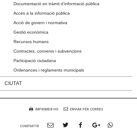
Documentació en tràmit d’informació pública
Accés a la informació pública
Acció de govern i normativa
Gestió econòmica
Recursos humans
Contractes, convenis i subvencions
Participació ciutadana
Ordenances i reglaments municipals
CIUTAT
Accions
Document
IMPRIMEIX-HO
ENVIAR PER CORREU
Compartir
Compartir
Compartir
Compartir
Compart
COMPARTIR
per
a
a
a
per