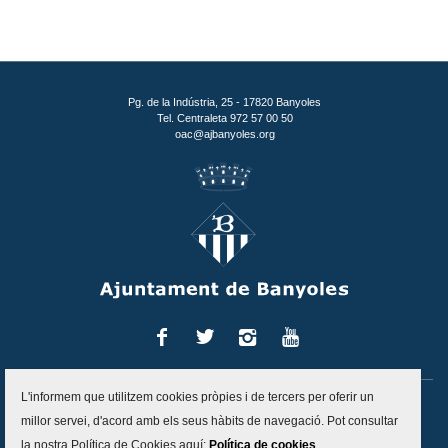
Pg. de la Indústria, 25 - 17820 Banyoles
Tel. Centraleta 972 57 00 50
oac@ajbanyoles.org
Facebook
Twitter
Instagram
You
Tube
L'informem que utilitzem cookies pròpies i de tercers per oferir un
Inici
Contacte
Accessibilitat
Mapa del lloc
Avís legal
millor servei, d'acord amb els seus hàbits de navegació. Pot consultar
Política de protecció de dades
Politica de cookies
la nostra Política de Cookies aquí:
Política de cookies