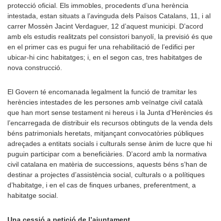
protecció oficial. Els immobles, procedents d’una herència
intestada, estan situats a l’avinguda dels Països Catalans, 11, i al
carrer Mossèn Jacint Verdaguer, 12 d’aquest municipi. D’acord
amb els estudis realitzats pel consistori banyolí, la previsió és que
en el primer cas es pugui fer una rehabilitació de l’edifici per
ubicar-hi cinc habitatges; i, en el segon cas, tres habitatges de
nova construcció.
El Govern té encomanada legalment la funció de tramitar les
herències intestades de les persones amb veïnatge civil català
que han mort sense testament ni hereus i la Junta d’Herències és
l’encarregada de distribuir els recursos obtinguts de la venda dels
béns patrimonials heretats, mitjançant convocatòries públiques
adreçades a entitats socials i culturals sense ànim de lucre que hi
puguin participar com a beneficiàries. D’acord amb la normativa
civil catalana en matèria de successions, aquests béns s’han de
destinar a projectes d’assistència social, culturals o a polítiques
d’habitatge, i en el cas de finques urbanes, preferentment, a
habitatge social.
Una cessió a petició de l’ajuntament