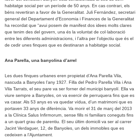
habitatge social per un període de 50 anys. En cas contrari, els
béns revertiran a favor de la Generalitat. Juli Fernández, secretari
general del Departament d’Economia i Finances de la Generalitat
ha recordat que “avui posem de manifest dos idees molts clares
que tenim des del govern, una és la voluntat de col·laboració
entre les diferents administracions, i l’altra per l’objectiu que és el
de cedir unes finques que es destinaran a habitatge social.
Ana Parella, una banyolina d’arrel
Les dues finques urbanes eren propietat d’Ana Parella Vila,
nascuda a Banyoles l’any 1927. Filla del Pedro Parella Vila i Ana
Vila Tarrats, el seu pare va ser forner del municipi banyolí. Ella va
viure sempre a Banyoles, on va exercir de perruquera fins que es
va casar. Als 53 anys es va quedar vídua, d’un matrimoni que es
portaven 33 anys de diferència. Va morir el 31 de març del 2013
a la Clínica Salus Infirmorum, sense fills ni familiars coneguts fins
a un quart grau de parentiu. El seu últim domicili va ser al carrer
Jacint Verdaguer, 12, de Banyoles, un dels immobles que es
cedeixen a l’Ajuntament.