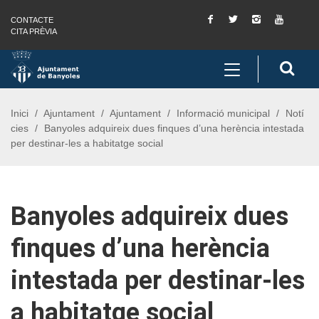
Facebook
Twitter
Instagram
You
CONTACTE
Saltar al contingut
Saltar a la navegació
Informació de contacte
Tube
CITA PRÈVIA
Toggle
Cerc
navigation
Inici
Ajuntament
Ajuntament
Informació municipal
Notí
cies
Banyoles adquireix dues finques d’una herència intestada
per destinar-les a habitatge social
Banyoles adquireix dues
finques d’una herència
intestada per destinar-les
a habitatge social