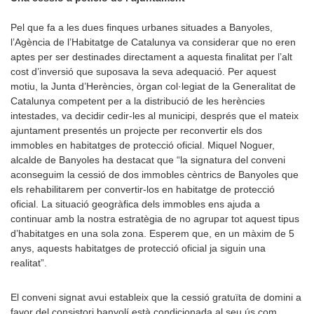
Pel que fa a les dues finques urbanes situades a Banyoles,
l’Agència de l’Habitatge de Catalunya va considerar que no eren
aptes per ser destinades directament a aquesta finalitat per l’alt
cost d’inversió que suposava la seva adequació. Per aquest
motiu, la Junta d’Herències, òrgan col·legiat de la Generalitat de
Catalunya competent per a la distribució de les herències
intestades, va decidir cedir-les al municipi, després que el mateix
ajuntament presentés un projecte per reconvertir els dos
immobles en habitatges de protecció oficial. Miquel Noguer,
alcalde de Banyoles ha destacat que “la signatura del conveni
aconseguim la cessió de dos immobles cèntrics de Banyoles que
els rehabilitarem per convertir-los en habitatge de protecció
oficial. La situació geogràfica dels immobles ens ajuda a
continuar amb la nostra estratègia de no agrupar tot aquest tipus
d’habitatges en una sola zona. Esperem que, en un màxim de 5
anys, aquests habitatges de protecció oficial ja siguin una
realitat”.
El conveni signat avui estableix que la cessió gratuïta de domini a
favor del consistori banyolí està condicionada al seu ús com