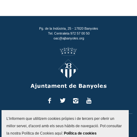
Pg. de la Indústria, 25 - 17820 Banyoles
Tel. Centraleta 972 57 00 50
oac@ajbanyoles.org
Facebook
Twitter
Instagram
You
Tube
L'informem que utilitzem cookies pròpies i de tercers per oferir un
Inici
Contacte
Accessibilitat
Mapa del lloc
Avís legal
millor servei, d'acord amb els seus hàbits de navegació. Pot consultar
Política de protecció de dades
Politica de cookies
la nostra Política de Cookies aquí:
Política de cookies
Canal d'alertes