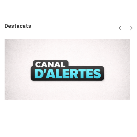
plus
Destacats
Anterio