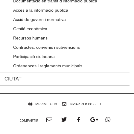
Documentació en tràmit d’informació pública
Accés a la informació pública
Acció de govern i normativa
Gestió econòmica
Recursos humans
Contractes, convenis i subvencions
Participació ciutadana
Ordenances i reglaments municipals
CIUTAT
Accions
Document
IMPRIMEIX-HO
ENVIAR PER CORREU
Compartir
Compartir
Compartir
Compartir
Compart
COMPARTIR
per
a
a
a
per
Email
twitter
facebook
google
Whatsa