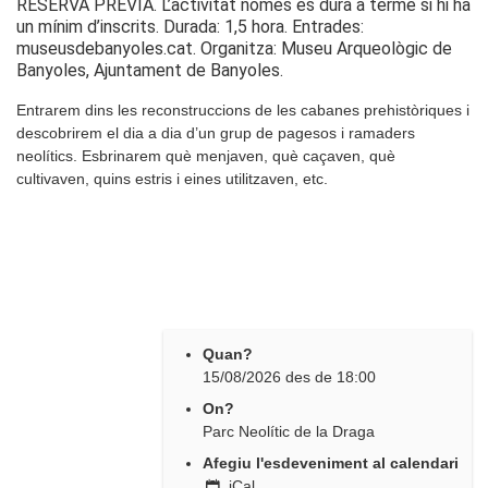
RESERVA PRÈVIA. L’activitat només es durà a terme si hi ha
un mínim d’inscrits. Durada: 1,5 hora. Entrades:
museusdebanyoles.cat. Organitza: Museu Arqueològic de
Banyoles, Ajuntament de Banyoles.
Entrarem dins les reconstruccions de les cabanes prehistòriques i
descobrirem el dia a dia d’un grup de pagesos i ramaders
neolítics. Esbrinarem què menjaven, què caçaven, què
cultivaven, quins estris i eines utilitzaven, etc.
Quan?
15/08/2026
des de
18:00
On?
Parc Neolític de la Draga
Afegiu l'esdeveniment al calendari
iCal