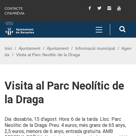
Facebook
Twitter
Instagram
You
CONTACTE
Saltar al contingut
Saltar a la navegació
Informació de contacte
Tube
CITA PRÈVIA
Toggle
Cerc
navigation
Inici
Ajuntament
Ajuntament
Informació municipal
Agen
da
Visita al Parc Neolític de la Draga
Visita al Parc Neolític de
la Draga
Dia: dissabte, 15 d’agost. Hora: 6 de la tarda. Lloc: Parc
Neolític de la Draga. Preu: 4 euros; més grans de 65 anys,
2,5 euros; menors de 6 anys, entrada gratuïta. AMB