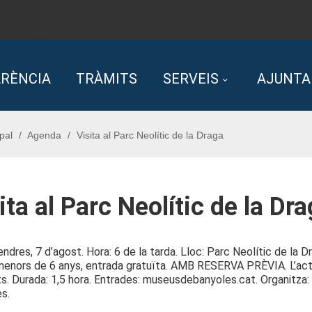
RÈNCIA
TRÀMITS
SERVEIS
AJUNT
pal
Agenda
Visita al Parc Neolític de la Draga
ita al Parc Neolític de la Dr
vendres, 7 d’agost. Hora: 6 de la tarda. Lloc: Parc Neolític de la 
menors de 6 anys, entrada gratuïta. AMB RESERVA PRÈVIA. L’acti
its. Durada: 1,5 hora. Entrades: museusdebanyoles.cat. Organitz
s.