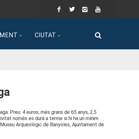
Facebook
Twitter
Instagram
You
Tube
AMENT
CIUTAT
Cerca
aga
Draga. Preu: 4 euros; més grans de 65 anys, 2,5
vitat només es durà a terme si hi ha un mínim
a: Museu Arqueològic de Banyoles, Ajuntament de