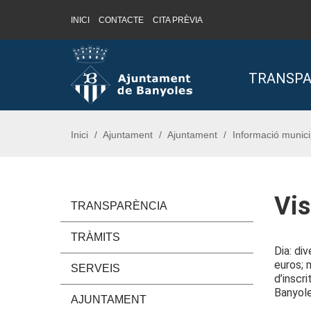
INICI
CONTACTE
CITA PRÈVIA
Saltar al contingut
Saltar a la navegació
Informació de contacte
TRANSPA
Inici
Ajuntament
Ajuntament
Informació munici
Vis
TRANSPARÈNCIA
TRÀMITS
Dia: di
euros; 
SERVEIS
d’inscr
Banyole
AJUNTAMENT