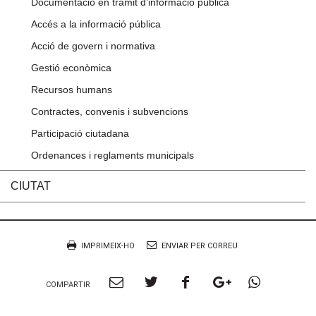
Documentació en tràmit d’informació pública
Accés a la informació pública
Acció de govern i normativa
Gestió econòmica
Recursos humans
Contractes, convenis i subvencions
Participació ciutadana
Ordenances i reglaments municipals
CIUTAT
Accions
Document
IMPRIMEIX-HO
ENVIAR PER CORREU
Compartir
Compartir
Compartir
Compartir
Compart
COMPARTIR
per
a
a
a
per
Email
twitter
facebook
google
Whatsa