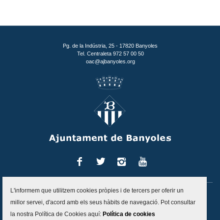
Pg. de la Indústria, 25 - 17820 Banyoles
Tel. Centraleta 972 57 00 50
oac@ajbanyoles.org
Facebook
Twitter
Instagram
You
Tube
L'informem que utilitzem cookies pròpies i de tercers per oferir un
Inici
Contacte
Accessibilitat
Mapa del lloc
Avís legal
millor servei, d'acord amb els seus hàbits de navegació. Pot consultar
Política de protecció de dades
Politica de cookies
la nostra Política de Cookies aquí:
Política de cookies
Canal d'alertes