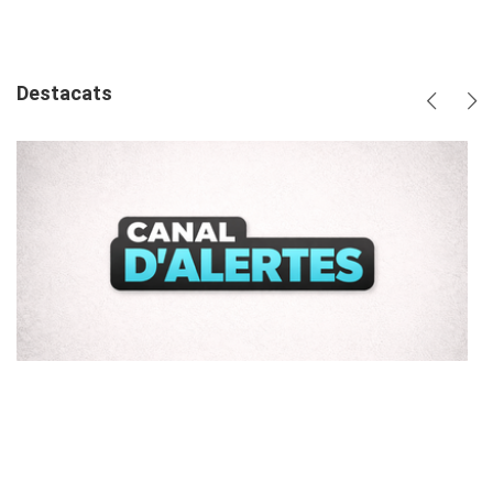
plus
Destacats
Anterio