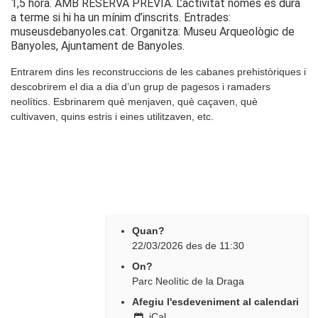
1,5 hora. AMB RESERVA PRÈVIA. L’activitat només es durà
a terme si hi ha un mínim d’inscrits. Entrades:
museusdebanyoles.cat. Organitza: Museu Arqueològic de
Banyoles, Ajuntament de Banyoles.
Entrarem dins les reconstruccions de les cabanes prehistòriques i
descobrirem el dia a dia d’un grup de pagesos i ramaders
neolítics. Esbrinarem què menjaven, què caçaven, què
cultivaven, quins estris i eines utilitzaven, etc.
Quan?
22/03/2026
des de
11:30
On?
Parc Neolític de la Draga
Afegiu l'esdeveniment al calendari
iCal