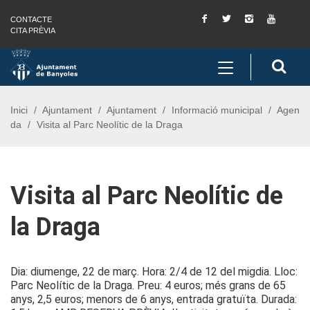
Facebook
Twitter
Instagram
You
CONTACTE
Saltar al contingut
Saltar a la navegació
Informació de contacte
Tube
CITA PRÈVIA
Toggle
Cerc
navigation
Inici
Ajuntament
Ajuntament
Informació municipal
Agen
da
Visita al Parc Neolític de la Draga
Visita al Parc Neolític de
la Draga
Dia: diumenge, 22 de març. Hora: 2/4 de 12 del migdia. Lloc:
Parc Neolític de la Draga. Preu: 4 euros; més grans de 65
anys, 2,5 euros; menors de 6 anys, entrada gratuïta. Durada: