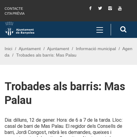
Facebook
Twitter
Instagram
You
CONTACTE
Saltar al contingut
Saltar a la navegació
Informació de contacte
Tube
CITA PRÈVIA
Toggle
Cerc
navigation
Inici
Ajuntament
Ajuntament
Informació municipal
Agen
da
Trobades als barris: Mas Palau
Trobades als barris: Mas
Palau
Dia: dilluns, 12 de gener. Hora: de 6 a 7 de la tarda. Lloc:
casal de barri de Mas Palau. El regidor dels Consells de
barri, Jordi Congost, rebrà les demandes, queixes i