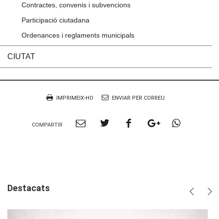
Contractes, convenis i subvencions
Participació ciutadana
Ordenances i reglaments municipals
CIUTAT
Accions
Document
IMPRIMEIX-HO
ENVIAR PER CORREU
Compartir
Compartir
Compartir
Compartir
Compart
COMPARTIR
per
a
a
a
per
Email
twitter
facebook
google
Whatsa
plus
Destacats
Anterio