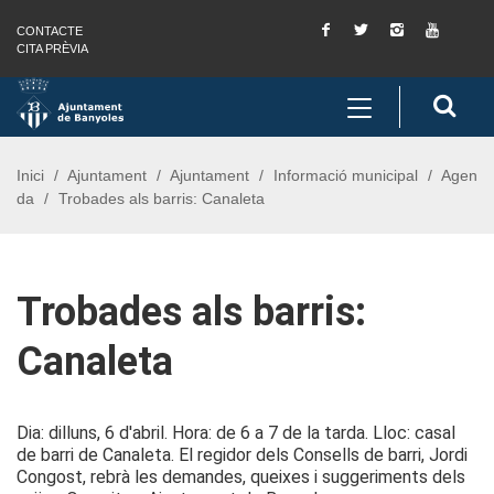
Facebook
Twitter
Instagram
You
CONTACTE
Saltar al contingut
Saltar a la navegació
Informació de contacte
Tube
CITA PRÈVIA
Toggle
Cerc
navigation
Inici
Ajuntament
Ajuntament
Informació municipal
Agen
da
Trobades als barris: Canaleta
Trobades als barris:
Canaleta
Dia: dilluns, 6 d'abril. Hora: de 6 a 7 de la tarda. Lloc: casal
de barri de Canaleta. El regidor dels Consells de barri, Jordi
Congost, rebrà les demandes, queixes i suggeriments dels