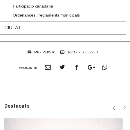
Participació ciutadana
Ordenances i reglaments municipals
CIUTAT
Accions
Document
IMPRIMEIX-HO
ENVIAR PER CORREU
Compartir
Compartir
Compartir
Compartir
Compart
COMPARTIR
per
a
a
a
per
Email
twitter
facebook
google
Whatsa
plus
Destacats
Anterio