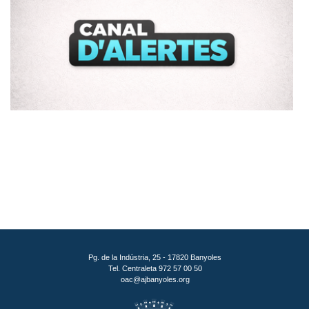
Pg. de la Indústria, 25 - 17820 Banyoles
Tel. Centraleta 972 57 00 50
oac@ajbanyoles.org