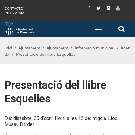
Facebook
Twitter
Instagram
You
CONTACTE
Saltar al contingut
Saltar a la navegació
Informació de contacte
Tube
CITA PRÈVIA
Toggle
Cerc
navigation
Inici
Ajuntament
Ajuntament
Informació municipal
Agen
da
Presentació del llibre Esquelles
Presentació del llibre
Esquelles
Dia: dissabte, 25 d’abril. Hora: a les 12 del migdia. Lloc:
Museu Darder.