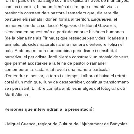
En un país on el paisatge sovint s’explica a través de muntanyes,
camins i masies, hi ha un fil més discret que el manté viu: la
presència constant dels pastors i ramaders que, dia rere dia,
pasturen els ramats i donen forma al territori.
Esquelles
, el
primer volum de la col·lecció
Pagesies
d'Editorial Gavarres,
s’endinsa en aquest món a partir de catorze històries humanes
(de la plana fins als Pirineus) que ressegueixen vides lligades als
animals, als cicles naturals i a una manera d’entendre l'ofici i el
país. Amb una mirada que combina periodisme i sensibilitat
narrativa, el periodista Jordi Nierga construeix un mosaic de veus
que permet acostar-se a la feina de pastor o ramader
contemporània: cada relat revela una manera particular
d’entendre el bestiar, la terra i el temps, i alhora dibuixa el retrat
coral d’un món que, lluny de desaparèixer, continua transformant-
se i persistint. El llibre compta amb les imatges del fotògraf olotí
Martí Albesa.
Persones que intervindran a la presentació:
- Miquel Cuenca, regidor de Cultura de l'Ajuntament de Banyoles