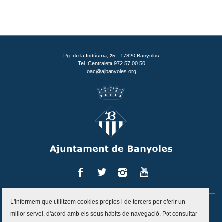
Pg. de la Indústria, 25 - 17820 Banyoles
Tel. Centraleta 972 57 00 50
oac@ajbanyoles.org
Facebook
Twitter
Instagram
You
Tube
L'informem que utilitzem cookies pròpies i de tercers per oferir un
Inici
Contacte
Accessibilitat
Mapa del lloc
Avís legal
millor servei, d'acord amb els seus hàbits de navegació. Pot consultar
Política de protecció de dades
Politica de cookies