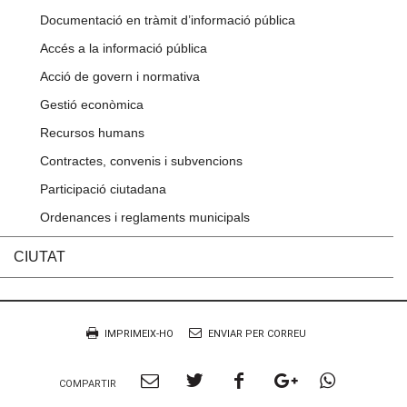
Documentació en tràmit d’informació pública
Accés a la informació pública
Acció de govern i normativa
Gestió econòmica
Recursos humans
Contractes, convenis i subvencions
Participació ciutadana
Ordenances i reglaments municipals
CIUTAT
Accions
Document
IMPRIMEIX-HO
ENVIAR PER CORREU
Compartir
Compartir
Compartir
Compartir
Compart
COMPARTIR
per
a
a
a
per