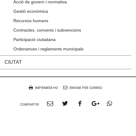
Acció de govern i normativa
Gestió econòmica
Recursos humans
Contractes, convenis i subvencions
Participació ciutadana
Ordenances i reglaments municipals
CIUTAT
Accions
Document
IMPRIMEIX-HO
ENVIAR PER CORREU
Compartir
Compartir
Compartir
Compartir
Compart
COMPARTIR
per
a
a
a
per
Email
twitter
facebook
google
Whatsa
plus