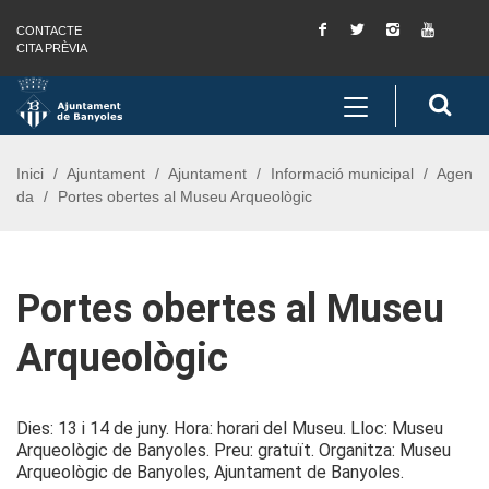
Facebook
Twitter
Instagram
You
CONTACTE
Saltar al contingut
Saltar a la navegació
Informació de contacte
Tube
CITA PRÈVIA
Toggle
Cerc
navigation
Inici
Ajuntament
Ajuntament
Informació municipal
Agen
da
Portes obertes al Museu Arqueològic
Portes obertes al Museu
Arqueològic
Dies: 13 i 14 de juny. Hora: horari del Museu. Lloc: Museu
Arqueològic de Banyoles. Preu: gratuït. Organitza: Museu
Arqueològic de Banyoles, Ajuntament de Banyoles.