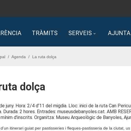
RÈNCIA
TRÀMITS
SERVEIS
AJUNT
pal
Agenda
La ruta dolça
ruta dolça
de juny. Hora: 2/4 d’11 del migdia. Lloc: inici de la ruta Can Peri
a. Durada: 2 hores. Entrades: museusdebanyoles.cat. AMB RESER
n mínim d’inscrits. Organitza: Museu Arqueològic de Banyoles, A
d’un itinerari guiat per pastisseries i fleques-pastisseria de la ciutat, us