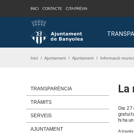
INICI
CONTACTE
CITA PRÈVIA
Saltar al contingut
Saltar a la navegació
Informació de contacte
TRANSPA
Inici
Ajuntament
Ajuntament
Informació munici
La 
TRANSPARÈNCIA
TRÀMITS
Dia: 27 
gratuït
SERVEIS
hi ha u
AJUNTAMENT
A través 