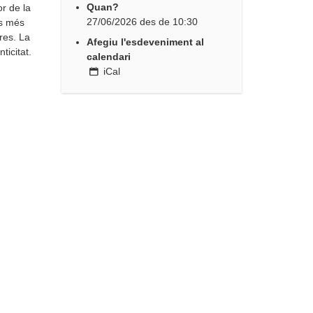
Quan?
or de la
27/06/2026
des de
10:30
os més
res. La
Afegiu l'esdeveniment al
ticitat.
calendari
iCal