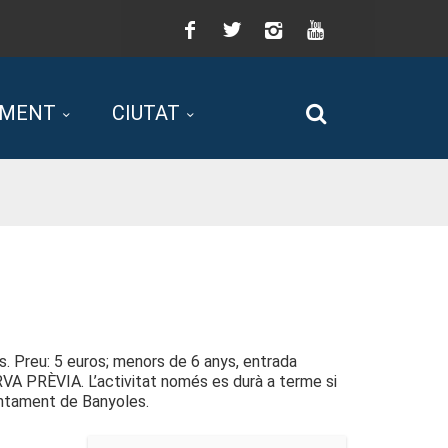
Facebook
Twitter
Instagram
You
Tube
AMENT
CIUTAT
Cerca
cus. Preu: 5 euros; menors de 6 anys, entrada
VA PRÈVIA. L’activitat només es durà a terme si
juntament de Banyoles.