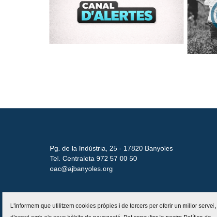
Pg. de la Indústria, 25 - 17820 Banyoles
Tel. Centraleta 972 57 00 50
oac@ajbanyoles.org
L'informem que utilitzem cookies pròpies i de tercers per oferir un millor servei,