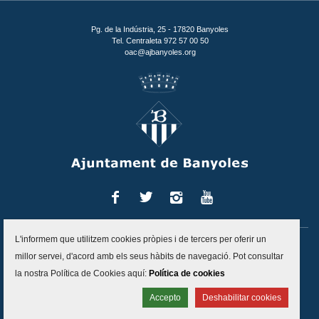
Pg. de la Indústria, 25 - 17820 Banyoles
Tel. Centraleta 972 57 00 50
oac@ajbanyoles.org
Facebook
Twitter
Instagram
You
Tube
L'informem que utilitzem cookies pròpies i de tercers per oferir un
Inici
Contacte
Accessibilitat
Mapa del lloc
Avís legal
millor servei, d'acord amb els seus hàbits de navegació. Pot consultar
Política de protecció de dades
Politica de cookies
la nostra Política de Cookies aquí:
Política de cookies
Canal d'alertes
Accepto
Deshabilitar cookies
Projecte desenvolupat per