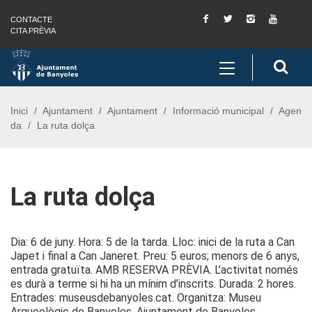
Facebook
Twitter
Instagram
You
CONTACTE
Saltar al contingut
Saltar a la navegació
Informació de contacte
Tube
CITA PRÈVIA
Toggle
Cerc
navigation
Inici
Ajuntament
Ajuntament
Informació municipal
Agen
da
La ruta dolça
La ruta dolça
Dia: 6 de juny. Hora: 5 de la tarda. Lloc: inici de la ruta a Can
Japet i final a Can Janeret. Preu: 5 euros; menors de 6 anys,
entrada gratuïta. AMB RESERVA PRÈVIA. L’activitat només
es durà a terme si hi ha un mínim d’inscrits. Durada: 2 hores.
Entrades: museusdebanyoles.cat. Organitza: Museu
Arqueològic de Banyoles, Ajuntament de Banyoles.