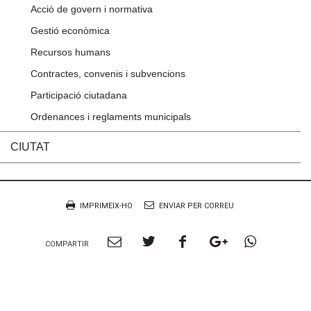
Acció de govern i normativa
Gestió econòmica
Recursos humans
Contractes, convenis i subvencions
Participació ciutadana
Ordenances i reglaments municipals
CIUTAT
Accions
Document
IMPRIMEIX-HO
ENVIAR PER CORREU
Compartir
Compartir
Compartir
Compartir
Compart
COMPARTIR
per
a
a
a
per
Email
twitter
facebook
google
Whatsa
plus