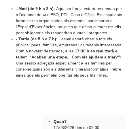
- Matí (de 9 h a 2 h):
Aquesta franja estarà reservada per
a l'alumnat de 4t d’ESO, PFI i Casa d’Oficis. Els estudiants
faran visites organitzades als estands i participaran a
l’Espai d’Experiències, on joves que estan cursant estudis
post obligatoris els respondran dubtes i preguntes.
- Tarda (de 5 h a 7 h)
: L’espai estarà obert a tots els
públics: joves, famílies, empreses i ciutadania interessada.
Com a novetat destacada, a les
17:30 h es realitzarà el
taller:
“Acaben una etapa... Com els ajudem a triar?”
:
Una sessió adreçada especialment a les famílies per
conèixer quins són els diferents itineraris formatius i rebre
eines que els permetin orientar els seus fills i filles.
Quan?
17/03/2026
des de
09:00