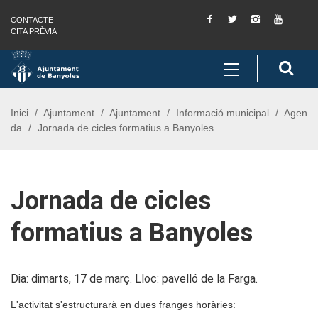
Facebook
Twitter
Instagram
You
CONTACTE
Saltar al contingut
Saltar a la navegació
Informació de contacte
Tube
CITA PRÈVIA
Toggle
Cerc
navigation
Inici
Ajuntament
Ajuntament
Informació municipal
Agen
da
Jornada de cicles formatius a Banyoles
Jornada de cicles
formatius a Banyoles
Dia: dimarts, 17 de març. Lloc: pavelló de la Farga.
L'activitat s'estructurarà en dues franges horàries: