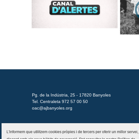
Pg. de la Indústria, 25 - 17820 Banyoles
Tel. Centraleta 972 57 00 50
oac@ajbanyoles.org
L'informem que utilitzem cookies pròpies i de tercers per oferir un millor servei,