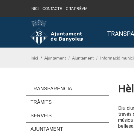
INICI
CONTACTE
CITA PRÈVIA
Saltar al contingut
Saltar a la navegació
Informació de contacte
TRANSPA
Inici
Ajuntament
Ajuntament
Informació munici
Hèl
TRANSPARÈNCIA
TRÀMITS
Dia: di
través 
SERVEIS
música 
bellesa
AJUNTAMENT