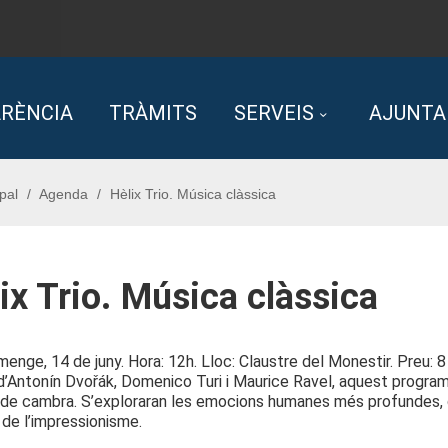
RÈNCIA
TRÀMITS
SERVEIS
AJUNT
pal
Agenda
Hèlix Trio. Música clàssica
ix Trio. Música clàssica
umenge, 14 de juny. Hora: 12h. Lloc: Claustre del Monestir. Pr
d’Antonín Dvořák, Domenico Turi i Maurice Ravel, aquest programa 
de cambra. S’exploraran les emocions humanes més profundes, des
 de l’impressionisme.