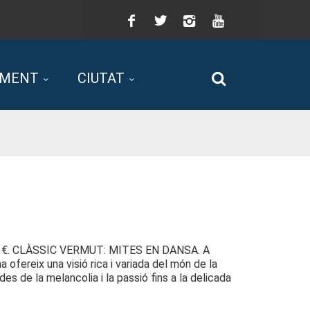
Facebook
Twitter
Instagram
You
Tube
AMENT
CIUTAT
Cerca
eu: 8 €. CLÀSSIC VERMUT: MITES EN DANSA. A
ofereix una visió rica i variada del món de la
 de la melancolia i la passió fins a la delicada