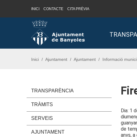
INICI
CONTACTE
CITA PRÈVIA
Saltar al contingut
Saltar a la navegació
Informació de contacte
TRANSPA
Inici
Ajuntament
Ajuntament
Informació munici
Fir
TRANSPARÈNCIA
TRÀMITS
Dia: 1 
diumeng
SERVEIS
guanyar
de temp
AJUNTAMENT
anys, a