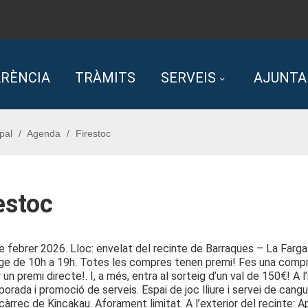
RÈNCIA
TRÀMITS
SERVEIS
AJUNT
pal
Agenda
Firestoc
estoc
de febrer 2026. Lloc: envelat del recinte de Barraques – La Farga 
e de 10h a 19h. Totes les compres tenen premi! Fes una compra, 
 un premi directe!. I, a més, entra al sorteig d’un val de 150€! A 
orada i promoció de serveis. Espai de joc lliure i servei de cangu
 càrrec de Kincakau. Aforament limitat. A l’exterior del recinte: 