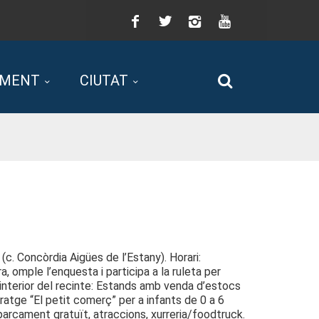
Facebook
Twitter
Instagram
You
Tube
AMENT
CIUTAT
Cerca
(c. Concòrdia Aigües de l’Estany). Horari:
omple l’enquesta i participa a la ruleta per
l’interior del recinte: Estands amb venda d’estocs
ratge “El petit comerç” per a infants de 0 a 6
Aparcament gratuït, atraccions, xurreria/foodtruck.