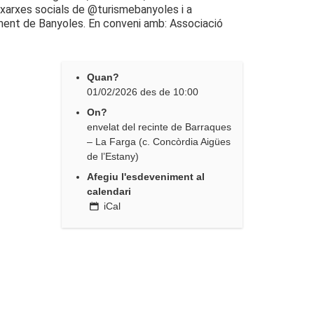
s xarxes socials de @turismebanyoles i a
ment de Banyoles. En conveni amb: Associació
Quan?
01/02/2026
des de
10:00
On?
envelat del recinte de Barraques
– La Farga (c. Concòrdia Aigües
de l’Estany)
Afegiu l'esdeveniment al
calendari
iCal