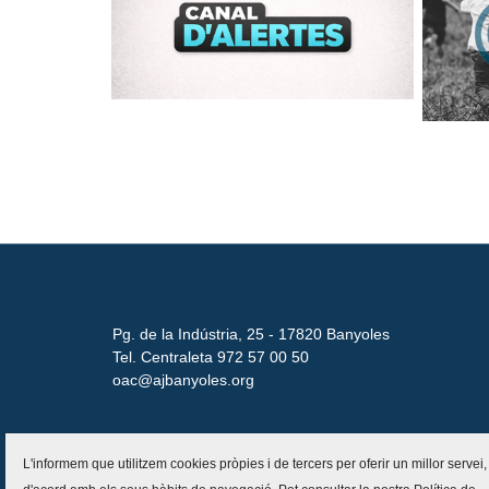
Pg. de la Indústria, 25 - 17820 Banyoles
Tel. Centraleta 972 57 00 50
oac@ajbanyoles.org
L'informem que utilitzem cookies pròpies i de tercers per oferir un millor servei,