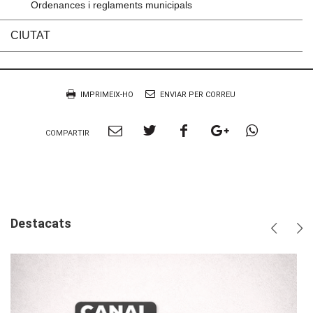
Ordenances i reglaments municipals
CIUTAT
Accions
Document
IMPRIMEIX-HO
ENVIAR PER CORREU
Compartir
Compartir
Compartir
Compartir
Compart
COMPARTIR
per
a
a
a
per
Email
twitter
facebook
google
Whatsa
plus
Destacats
Anterio