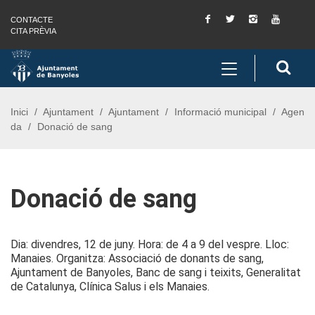
Facebook
Twitter
Instagram
You
CONTACTE
Saltar al contingut
Saltar a la navegació
Informació de contacte
Tube
CITA PRÈVIA
Toggle
Cerc
navigation
Inici
Ajuntament
Ajuntament
Informació municipal
Agen
da
Donació de sang
Donació de sang
Dia: divendres, 12 de juny. Hora: de 4 a 9 del vespre. Lloc:
Manaies. Organitza: Associació de donants de sang,
Ajuntament de Banyoles, Banc de sang i teixits, Generalitat
de Catalunya, Clínica Salus i els Manaies.