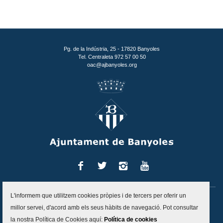
Pg. de la Indústria, 25 - 17820 Banyoles
Tel. Centraleta 972 57 00 50
oac@ajbanyoles.org
Facebook
Twitter
Instagram
You
Tube
L'informem que utilitzem cookies pròpies i de tercers per oferir un
Inici
Contacte
Accessibilitat
Mapa del lloc
Avís legal
millor servei, d'acord amb els seus hàbits de navegació. Pot consultar
Política de protecció de dades
Politica de cookies
la nostra Política de Cookies aquí:
Política de cookies
Canal d'alertes