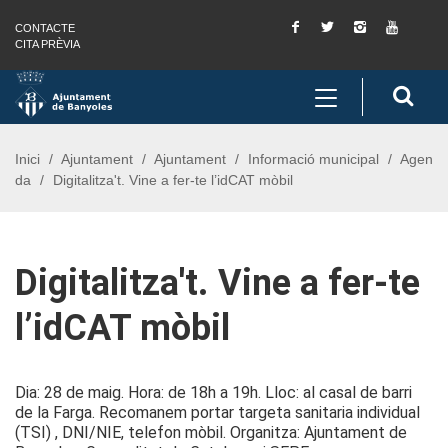
Facebook
Twitter
Instagram
You
CONTACTE
Saltar al contingut
Saltar a la navegació
Informació de contacte
Tube
CITA PRÈVIA
Toggle
Cerc
navigation
Inici
Ajuntament
Ajuntament
Informació municipal
Agen
da
Digitalitza't. Vine a fer-te l’idCAT mòbil
Digitalitza't. Vine a fer-te
l’idCAT mòbil
Dia: 28 de maig. Hora: de 18h a 19h. Lloc: al casal de barri
de la Farga. Recomanem portar targeta sanitaria individual
(TSI) , DNI/NIE, telefon mòbil. Organitza: Ajuntament de