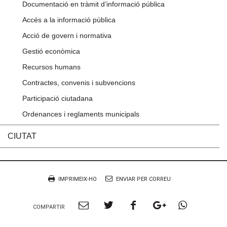
Documentació en tràmit d’informació pública
Accés a la informació pública
Acció de govern i normativa
Gestió econòmica
Recursos humans
Contractes, convenis i subvencions
Participació ciutadana
Ordenances i reglaments municipals
CIUTAT
Accions
Document
IMPRIMEIX-HO
ENVIAR PER CORREU
Compartir
Compartir
Compartir
Compartir
Compart
COMPARTIR
per
a
a
a
per
Email
twitter
facebook
google
Whatsa