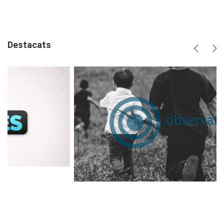
plus
Destacats
Anterio