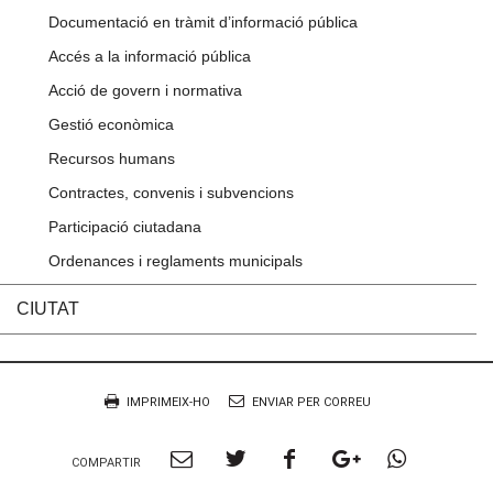
Documentació en tràmit d’informació pública
Accés a la informació pública
Acció de govern i normativa
Gestió econòmica
Recursos humans
Contractes, convenis i subvencions
Participació ciutadana
Ordenances i reglaments municipals
CIUTAT
Accions
Document
IMPRIMEIX-HO
ENVIAR PER CORREU
Compartir
Compartir
Compartir
Compartir
Compart
COMPARTIR
per
a
a
a
per