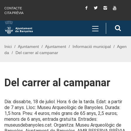
Facebook
Twitter
Instagram
You
CONTACTE
Saltar al contingut
Saltar a la navegació
Informació de contacte
Tube
CITA PRÈVIA
Toggle
Cerc
navigation
Inici
Ajuntament
Ajuntament
Informació municipal
Agen
da
Del carrer al campanar
Del carrer al campanar
Dia: dissabte, 18 de juliol. Hora: 6 de la tarda. Edat: a partir
de 7 anys. Lloc: Museu Arqueològic de Banyoles. Durada:
1,5 hora. Preu: 4 euros; més grans de 65 anys, 2,5 euros;
menors de 6 anys, entrada gratuïta. Entrades:
museusdebanyoles.cat. Organitza: Museu Arqueològic de
Banyoles, Ajuntament de Banyoles. AMB RESERVA PRÈVIA.