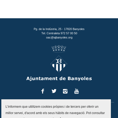
Pg. de la Indústria, 25 - 17820 Banyoles
Tel. Centraleta 972 57 00 50
oac@ajbanyoles.org
Facebook
Twitter
Instagram
You
Tube
L'informem que utilitzem cookies pròpies i de tercers per oferir un
Inici
Contacte
Accessibilitat
Mapa del lloc
Avís legal
millor servei, d'acord amb els seus hàbits de navegació. Pot consultar
Política de protecció de dades
Politica de cookies