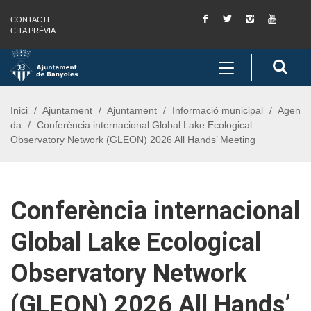
Facebook
Twitter
Instagram
You
CONTACTE
Saltar al contingut
Saltar a la navegació
Informació de contacte
Tube
CITA PRÈVIA
Toggle
Cerc
navigation
Inici
Ajuntament
Ajuntament
Informació municipal
Agen
da
Conferència internacional Global Lake Ecological
Observatory Network (GLEON) 2026 All Hands’ Meeting
Conferència internacional
Global Lake Ecological
Observatory Network
(GLEON) 2026 All Hands’