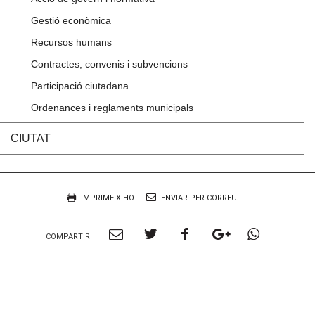
Gestió econòmica
Recursos humans
Contractes, convenis i subvencions
Participació ciutadana
Ordenances i reglaments municipals
CIUTAT
Accions
Document
IMPRIMEIX-HO
ENVIAR PER CORREU
Compartir
Compartir
Compartir
Compartir
Compart
COMPARTIR
per
a
a
a
per
Email
twitter
facebook
google
Whatsa
plus