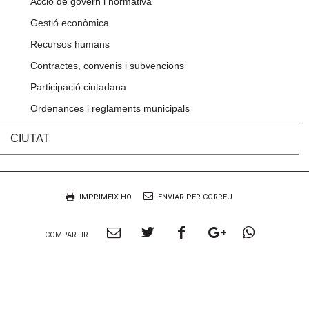
Acció de govern i normativa
Gestió econòmica
Recursos humans
Contractes, convenis i subvencions
Participació ciutadana
Ordenances i reglaments municipals
CIUTAT
Accions
Document
IMPRIMEIX-HO
ENVIAR PER CORREU
Compartir
Compartir
Compartir
Compartir
Compart
COMPARTIR
per
a
a
a
per
Email
twitter
facebook
google
Whatsa
plus