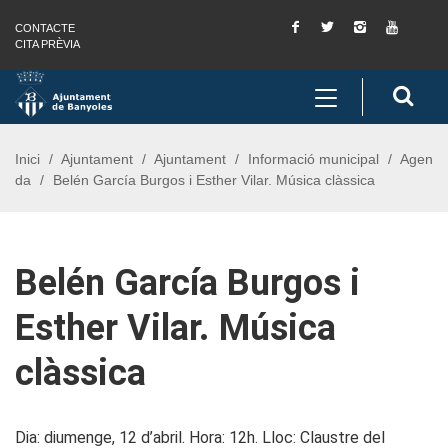
Facebook
Twitter
Instagram
You
CONTACTE
Saltar al contingut
Saltar a la navegació
Informació de contacte
Tube
CITA PRÈVIA
Toggle
Cerc
navigation
Inici
Ajuntament
Ajuntament
Informació municipal
Agen
da
Belén García Burgos i Esther Vilar. Música clàssica
Belén García Burgos i
Esther Vilar. Música
clàssica
Dia: diumenge, 12 d’abril. Hora: 12h. Lloc: Claustre del