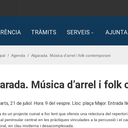
RÈNCIA
TRÀMITS
SERVEIS
AJUNT
pal
Agenda
Algarada. Música d’arrel i folk contemporani
arada. Música d’arrel i folk
arts, 21 de juliol. Hora: 9 del vespre. Lloc: plaça Major. Entrada lli
 és un projecte cuinat a foc lent que ofereix una relectura del repertori 
nal peninsular centrat en les pràctiques vinculades a la percussió i el ca
 oral, en clau moderna i desacomplexada.