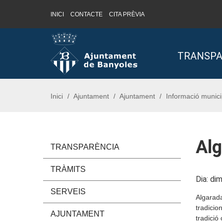
INICI
CONTACTE
CITA PRÈVIA
Saltar al contingut
Saltar a la navegació
Informació de contacte
TRANSPA
Inici
Ajuntament
Ajuntament
Informació munici
Alg
TRANSPARÈNCIA
TRÀMITS
Dia: dim
SERVEIS
Algarada
tradicio
AJUNTAMENT
tradició