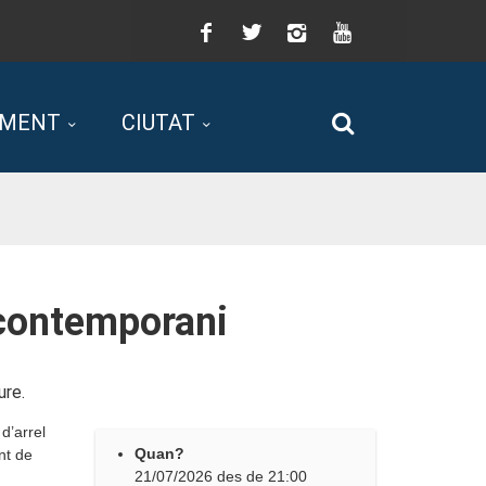
Facebook
Twitter
Instagram
You
Tube
AMENT
CIUTAT
Cerca
 contemporani
ure.
d’arrel
Quan?
nt de
21/07/2026
des de
21:00